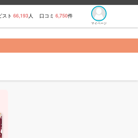
ピスト
66,193
人
口コミ
6,750
件
マイページ