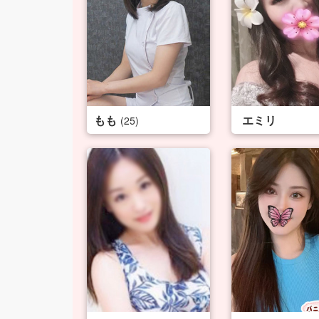
もも
エミリ
(25)