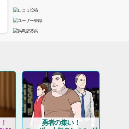
テ！
勇者の集い！