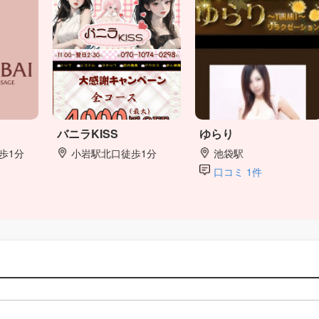
バニラKISS
ゆらり
歩1分
小岩駅北口徒歩1分
池袋駅
口コミ 1件