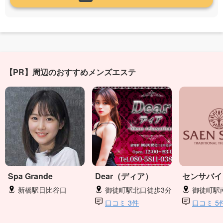
【PR】周辺のおすすめメンズエステ
Spa Grande
Dear（ディア）
センサバイ
新橋駅日比谷口
御徒町駅北口徒歩3分
御徒町駅
口コミ 3件
口コミ 5