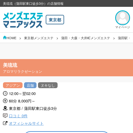
美琉琉（蒲田駅東口徒歩3分）の店舗情報
東京都
マイページ
HOME
東京都メンズエステ
蒲田・大森・大井町メンズエステ
蒲田駅・
美琉琉
アロマリラクゼーション
アジアン
店舗
ヌキなし
12:00～翌02:00
60分 8,000円～
東京都 / 蒲田駅東口徒歩3分
口コミ 0件
オフィシャルサイト