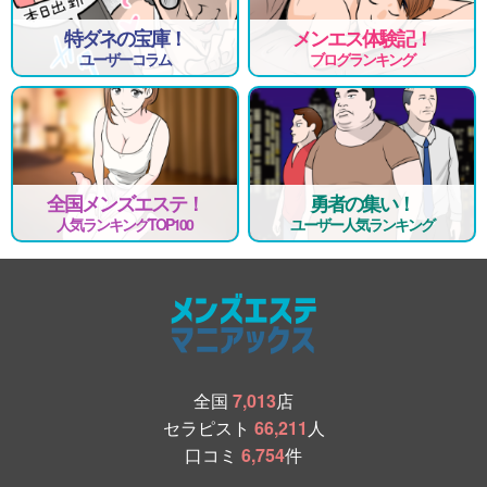
特ダネの宝庫！
メンエス体験記！
ユーザーコラム
ブログランキング
全国メンズエステ！
勇者の集い！
人気ランキングTOP100
ユーザー人気ランキング
全国
7,013
店
セラピスト
66,211
人
口コミ
6,754
件