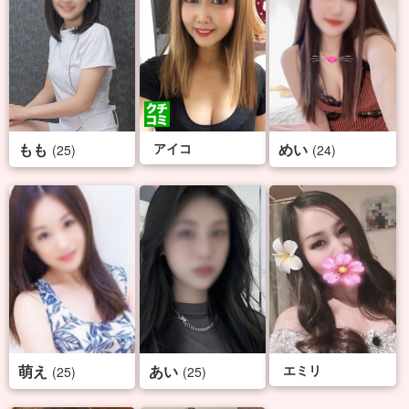
もも
アイコ
めい
(25)
(24)
萌え
あい
エミリ
(25)
(25)