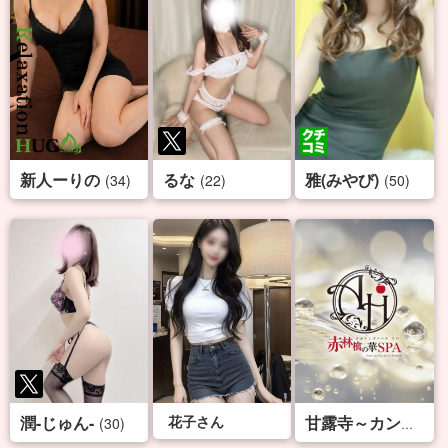
新人ーりの
るな
雅(みやび)
(34)
(22)
(50)
潤-じゅん-
花子さん
(30)
甘露寺～カンロジ～