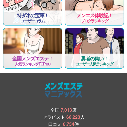
特ダネの宝庫！
メンエス体験記！
ユーザーコラム
ブログランキング
全国メンズエステ！
勇者の集い！
人気ランキングTOP100
ユーザー人気ランキング
全国
7,013
店
セラピスト
66,223
人
口コミ
6,754
件