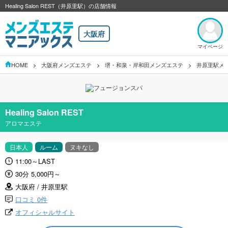
Healing Salon REST（井原里駅）の店舗情報
大阪府
マイページ
HOME
大阪府メンズエステ
堺・和泉・岸和田メンズエステ
井原里駅メ
Healing Salon REST
アロマエステ
日本人
ルーム
ヌキなし
11:00～LAST
30分 5,000円～
大阪府 / 井原里駅
口コミ 0件
オフィシャルサイト