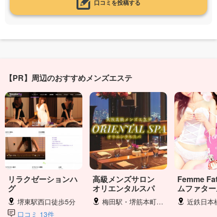
口コミを投稿する
【PR】周辺のおすすめメンズエステ
リラクゼーションハ
高級メンズサロン
Femme F
グ
オリエンタルスパ
ムファター
堺東駅西口徒歩5分
梅田駅・堺筋本町駅・心斎橋駅・長堀橋駅・西大橋駅・日本橋駅
近鉄日本橋駅・
口コミ 13件