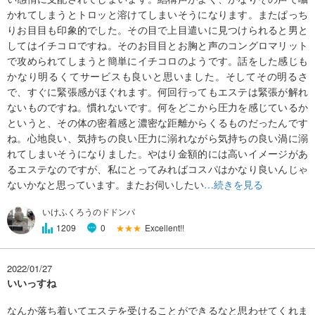
かれてしまうとトロッと溶けてしまいそうになります。またぱっち
りお目目も印象的でした。その目で上目遣いに見つけられると男と
してはイチコロですね。そのお目目とお胸と声のコングロマリット
で攻められてしまうと簡単にイチコロのようです。話をした感じも
かなり明るくてサービスも良いと思いました。そしてその明るさ
で、すぐに緊張感がほぐれます。何回行ってもエステは緊張が解れ
ないものですね。慣れないです。何をどこから圧力を感じているか
というと、その体の密着感と濃密な距離からくるものだったんです
ね。心地良い、気持ちの良い圧力に溺れながら気持ちの良い渦に溺
れてしまいそうになりました。やはり金額的には高いイメージがあ
るエステなのですが、私にとってみればコスパはかなり良いんじゃ
ないかなと思っています。またお伺いしたい
…続きを見る
いけふくろうのドドンパ
★★★
Excellent!!
1209
0
2022/01/27
いいっすね
なんか落ち着いてエステを受けることができるなと思わせてくれま