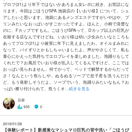
プロフ(21)より年下ではないかあろまん女レポに続き、お世話にな
ります。今回はごほうびSPA 池袋店の【いおり様】について、シェ
アしたいと思います。池袋にあるメンズエステですがいやはや、プ
リンみたいなおっぱいがすごかったですよ。ほんと。小柄で清楚な
のに、Fカップですもん。ごほうびSPAって、Dカップ以上の巨乳が
在籍する店なんですけどね、いおり様は幼い少女みたいなところも
あってプロフ(21)より確実に年下に見えましたわ。オイルまみれに
なって、パイずりとかもしちゃいましたよ。声がやさしくて、私も
童心にかえった気持ちでエロプレイを楽しめました。泡踊りもして
くれたで？お風呂でいおり様が乱入してくるんですけど、ここでは
おっぱい見られません。何でかって、ベッドで解禁するからだって
さ！なんという焦らしや。ぬるぬるソープで息子君を洗うんだけ
ど、もう発射しそうだよ。ソープでいう、泡踊りみたいなもん？お
っぱい擦り付けられて、危うくオ
…続きを見る
豆柴
935
0
2019/01/28
【体験レポート】新感覚なマシュマロ巨乳の背中洗い「ごほうび