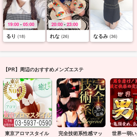
19:00
-
05:00
20:00
-
23:00
るり
れな
なるみ
(18)
(26)
(36)
【PR】周辺のおすすめメンズエステ
東京アロマスタイル
完全技術系性感マッ
世界一弱い