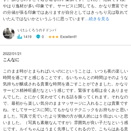
やはり逸材が多い印象です。サービスに関しても、かなり豊富でそ
の分値が張る印象ではありますが自分としてはきっちり元は取れて
いたんではないかというふうに思っています
…続きを見る
いけふくろうのドドンパ
★★★
Excellent!!
1419
0
2022/01/21
こんなに
このまま時がとまらればいいのにということは、いつも夜の楽しい
時間を過ごすと感じることです。るいちゃんとの時間はそのような
気持ちが醸成される貴重な時間を過ごすことができました。かなり
サービス精神旺盛だなという感じです。緊張する暇は全くありませ
んでした。とにかく笑わせてくれる話を振ってくれます。それなの
で、最初から楽しい気分のままマッサージに入れることは貴重です
ね。そしてサービスに関してもかなりテクニックをお持ちかと思い
ました。写真で見ていたより実物の方が個人的には５倍はいいと思
いました。（写真も素敵なんですが）雰囲気が良い子だなという感
じです。ルイちゃんはうまく先導してくれるので、こちらはある意