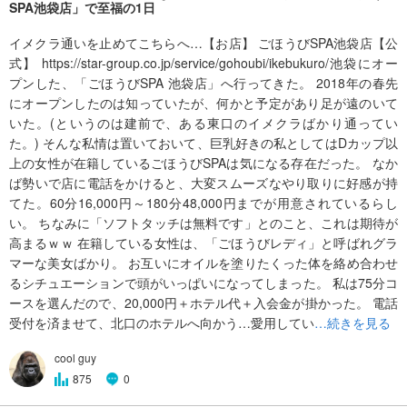
SPA池袋店」で至福の1日
イメクラ通いを止めてこちらへ…【お店】 ごほうびSPA池袋店【公
式】 https://star-group.co.jp/service/gohoubi/ikebukuro/池袋にオー
プンした、「ごほうびSPA 池袋店」へ行ってきた。 2018年の春先
にオープンしたのは知っていたが、何かと予定があり足が遠のいて
いた。(というのは建前で、ある東口のイメクラばかり通ってい
た。) そんな私情は置いておいて、巨乳好きの私としてはDカップ以
上の女性が在籍しているごほうびSPAは気になる存在だった。 なか
ば勢いで店に電話をかけると、大変スムーズなやり取りに好感が持
てた。60分16,000円～180分48,000円までが用意されているらし
い。 ちなみに「ソフトタッチは無料です」とのこと、これは期待が
高まるｗｗ 在籍している女性は、「ごほうびレディ」と呼ばれグラ
マーな美女ばかり。 お互いにオイルを塗りたくった体を絡め合わせ
るシチュエーションで頭がいっぱいになってしまった。 私は75分コ
ースを選んだので、20,000円＋ホテル代＋入会金が掛かった。 電話
受付を済ませて、北口のホテルへ向かう…愛用してい
…続きを見る
cool guy
875
0