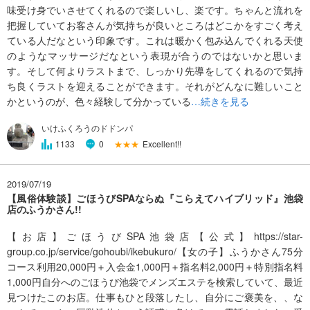
味受け身でいさせてくれるので楽しいし、楽です。ちゃんと流れを
把握していてお客さんが気持ちが良いところはどこかをすごく考え
ている人だなという印象です。これは暖かく包み込んでくれる天使
のようなマッサージだなという表現が合うのではないかと思いま
す。そして何よりラストまで、しっかり先導をしてくれるので気持
ち良くラストを迎えることができます。それがどんなに難しいこと
かというのが、色々経験して分かっている
…続きを見る
いけふくろうのドドンパ
★★★
Excellent!!
1133
0
2019/07/19
【風俗体験談】ごほうびSPAならぬ『こらえてハイブリッド』池袋
店のふうかさん!!
【お店】ごほうびSPA池袋店【公式】https://star-
group.co.jp/service/gohoubi/ikebukuro/【女の子】ふうかさん75分
コース利用20,000円＋入会金1,000円＋指名料2,000円＋特別指名料
1,000円自分へのごほうび池袋でメンズエステを検索していて、最近
見つけたこのお店。仕事もひと段落したし、自分にご褒美を、、な