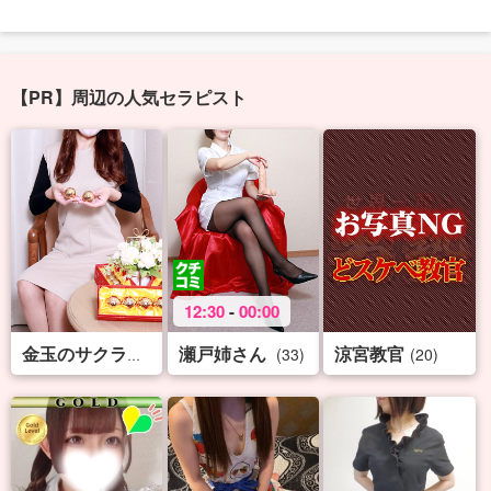
【PR】周辺の人気セラピスト
12:30
-
00:00
瀬戸姉さん
涼宮教官
(32)
(33)
(20)
金玉のサクライ