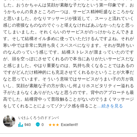
した。おうかちゃんは笑顔が素敵な子だなという第一印象です。お
うかちゃんの良きところの一つは、サービス精神旺盛なところかな
と思いました。かなりマッサージが接近して、スーッと流れていく
感じの密接なものなのでぐっと堪えなければあぶなかったなと思っ
てしまいました。それくらいのサービスがのっけからとんできま
す。そして結構オイル多めに使っていただけるんですよね。それが
寒い中では非常に気持ち良くスベスベになります。それが気持ちい
のなんのっていう感じです。結構ストレスが溜まっていたのです
が、頭を空っぽにさせてくれるので本当にありがたいサービスだな
と感じました。やはり重要なのは、気持ち良くなることではあるの
ですがどんだけ精神的にも充足させてくれるかということが大事だ
なと思っています。そういう意味ではサービスがうまい子の方が良
いし、笑顔が素敵な子の方が良いし何よりホスピタリティー溢れる
子がたまらなくありがたいなと思うのです。背中のアプローチも最
高でした。結構背中って普段触ることがないのでうまくマッサージ
をしてくれることによってゾクゾク感を得ること
…続きを見る
いけふくろうのドドンパ
★★★
Excellent!!
940
0