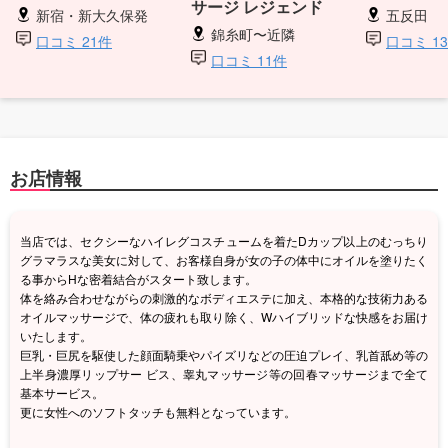
サージ レジェンド
新宿・新大久保発
五反田
錦糸町〜近隣
口コミ 21件
口コミ 1
口コミ 11件
お店情報
当店では、セクシーなハイレグコスチュームを着たDカップ以上のむっちり
グラマラスな美女に対して、お客様自身が女の子の体中にオイルを塗りたく
る事からHな密着結合がスタート致します。
体を絡み合わせながらの刺激的なボディエステに加え、本格的な技術力ある
オイルマッサージで、体の疲れも取り除く、Wハイブリッドな快感をお届け
いたします。
巨乳・巨尻を駆使した顔面騎乗やパイズリなどの圧迫プレイ、乳首舐め等の
上半身濃厚リップサー ビス、睾丸マッサージ等の回春マッサージまで全て
基本サービス。
更に女性へのソフトタッチも無料となっています。