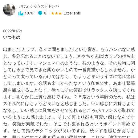
いけふくろうのドドンパ
★★★
Excellent!!
1070
0
2022/01/21
いつもの
出ましたIカップ。久々に聞きましたIという響き。もうハンパない感
じ。多分忘れることはないでしょう。さやちゃんはIカップの持ち主
となっています。マシュマロのような、枕のような、そのお胸に関
しては今まで見てきた柔らかいもので一番貴重かもしれません。か
といって太っているわけではなく、ちょうど良いサイズに惚れ惚れ
してしまいます。会話も楽しかったなという印象です。あまり緊張
感を醸成することなく、徐々にその笑顔でリラックスを誘ってくれ
ます。明らかに上質な感じですね。２８歳という年齢のため、私は
スキル的にはちょうど良いなと感じました。いい感じに気持ちよく
なるし、いい感じに興奮をさせてくれるところがバランスが取れて
いるようにん感じました。そして何より顔も可愛い感じなんです
ね。笑顔が素敵でした。そこでも癒されるというポイント高めで
す。そして指のテクニックが良いですね。続々する感じがありま
す。肌もものすごく透き通る白い柔肌です。これが、池袋ですね。