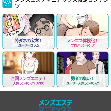
「やわらかボディ」があなたの最大の魅力となるようにお手伝いさせて
ツ
ください！
☆今だけの充実した特典もあり☆
面接交通費2,000円支給！
まずは、お気軽にお問い合わせください！
特ダネの宝庫！
メンエス体験記！
ユーザーコラム
ブログランキング
全国メンズエステ！
勇者の集い！
人気ランキングTOP100
ユーザー人気ランキング