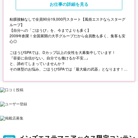
お仕事
の詳細を見る
粘膜接触なしで全員90分19,000円スタート【風俗エステならスターグ
ループ】
【自分への「ごほうび」を、今までよりも多く】
2009年創業！全国展開の大手グループだから会員数も多く、集客も安
心◎
ごほうびSPAでは、Dカップ以上の女性を大募集中しています！
『容姿に自信がない。自分でも働けるか不安...』
と、諦めてしまっていませんか？
その体型のお悩み、ごほうびSPAでは「最大級の武器」となります！
バストやヒップが大きい女性は、ごほうびSPAならどこよりも輝けま
す。
また、ごほうびSPAでは基本プレイに"キス,フェラ,全裸"がなしなので、
性病の心配はありません！
粘膜接触がないから、心も体も負担を少なくお仕事をしていただけます
♪
さらに、業界最高水準のお給料！
お給料は【90分19,000円スタート確約◎】
選択制のオプションで、90分最大29,000円の高額バックも可能！
メンズエステマニアックス限定コンテン