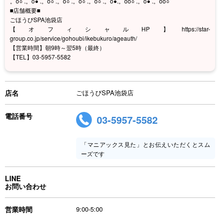
。o○ .。o● .。o○ .。o○ .。o○ .。o○ .。o●.。oo○ .。o● .。oo○
■店舗概要■
ごほうびSPA池袋店
【オフィシャルHP】https://star-
group.co.jp/service/gohoubi/ikebukuro/ageauth/
【営業時間】朝9時～翌5時（最終）
【TEL】03-5957-5582
店名
ごほうびSPA池袋店
電話番号
03-5957-5582
「マニアックス見た」とお伝えいただくとスム
ーズです
LINE
お問い合わせ
営業時間
9:00-5:00