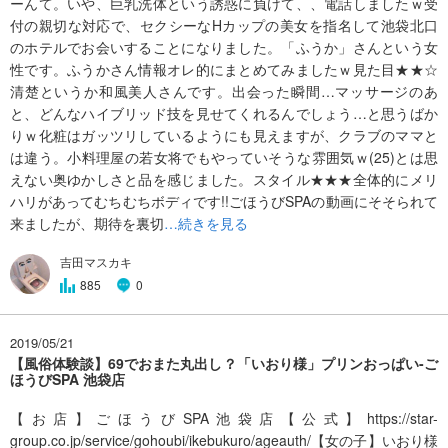
ーんて。いや、巨乳洗体という誘惑に負けて、、電話しましたｗ受
付の親切な対応で、セクシーなHカップの美女を指名して池袋北口
のホテルでお会いすることになりました。「ふうか」さんという女
性です。ふうかさん情報オレ的にまとめてみましたｗ見た目★★☆
清楚というか和風美人さんです。出会った瞬間…マッサージのあ
と、どんなハイブリッド技を見せてくれるんでしょう…と思うばか
りｗ化粧はガッツリしているようにも見えますが、クラブのママと
は違う。小料理屋の若女将でもやっていそうな雰囲気ｗ(25)とは思
えない奥ゆかしさと品を感じました。スタイル★★★全体的にメリ
ハリがあってむちむちボディです!!ごほうびSPAの動画にそそられて
来ましたが、期待を裏切
…続きを見る
吉田マスカキ
885
0
2019/05/21
【風俗体験談】69でおまた丸出し？「いおり様」プリンおっぱい-ご
ほうびSPA 池袋店
【お店】ごほうびSPA池袋店【公式】https://star-
group.co.jp/service/gohoubi/ikebukuro/ageauth/【女の子】いおり様