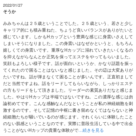
2022/01/27
そうか
みみちゃんは２５歳ということでした。２５歳という、若さと少し
キャリア的にも積み重ねた、ちょうど良いバランスがありがたいと
感じています。しかもHカップという豊満な感じに身震いさえして
しまいそうになりました。この身震いはなぜかというと、もちろん
嬉しくての身震いです。重厚なHカップに溺れていきたいくなるの
を抑えながらなんとか正気を保ってエステをやってもらいました。
笑顔もよろしい様子です。話が面白いというか、かなり話題を振っ
てくれたので困ることはないなと感じました。その辺は大変ありが
たいですね。話が弾まなくて困ることが多いんです。正直初まして
だと当然ですよね。話をリードしてもらいながら、しっかりエステ
の方もリードをして頂きました。リーダーの素質ありだなと感じま
した。やはりHカップは半端ではないですね。この濃厚な感じは勿
論初めてです。こんな感触なんだなということが私の神経細胞を刺
激するのです。そして記憶の中枢に書き留めなくてはならないと神
経細胞たちが騒いでいるのが感じます。それくらいに体験したこと
のない肌感ということなのです。実際に普段生活している中で出会
うことがないHカップの貴重な体験がで
…続きを見る