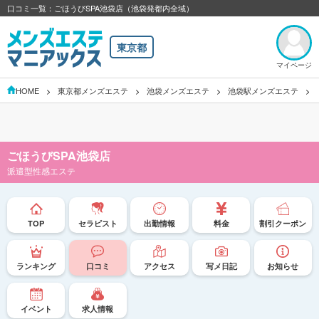
口コミ一覧：ごほうびSPA池袋店（池袋発都内全域）
東京都
マイページ
HOME
東京都メンズエステ
池袋メンズエステ
池袋駅メンズエステ
ごほうびSPA池袋店
派遣型性感エステ
TOP
セラピスト
出勤情報
料金
割引クーポン
ランキング
口コミ
アクセス
写メ日記
お知らせ
イベント
求人情報