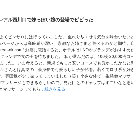
レアル西川口で妹っぽい嬢の登場でビビった
よくピンサロには行っていました。 至れり尽くせり気分を味わいたい
ムページからは高級感が漂い、素敵なお姉さまと遊べるのかと期待。
/real-nk.com/ お店に電話すると、ホテルはUNOかグランデがおすすめ
グランデで女の子を待ちました。 私が選んだのは、100分20,000円コ
ました。 いま考えると、新規でもっと安いコースでも良かったかなと
デルさんとは真逆の、低身長で可愛らしい子が登場。若くてロリ系が好
で、雰囲気が少し被ってしまいました（笑）小さな体で一生懸命マッサ
腺マッサージもできるらしいので、見た目とのギャップはすごいなと思
とマッサージしてもら
…続きを見る