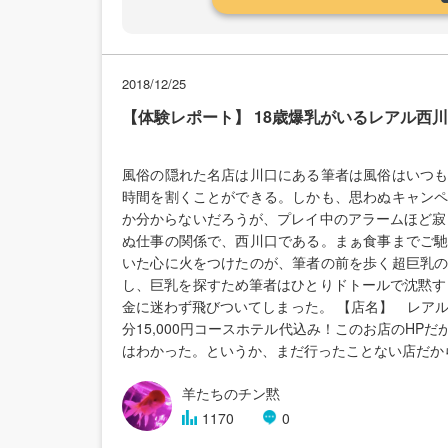
2018/12/25
【体験レポート】 18歳爆乳がいるレアル西
風俗の隠れた名店は川口にある筆者は風俗はいつ
時間を割くことができる。しかも、思わぬキャン
か分からないだろうが、プレイ中のアラームほど寂
ぬ仕事の関係で、西川口である。まぁ食事までご
いた心に火をつけたのが、筆者の前を歩く超巨乳
し、巨乳を探すため筆者はひとりドトールで沈黙す
金に迷わず飛びついてしまった。 【店名】 レアル西川口 王
分15,000円コースホテル代込み！このお店のH
はわかった。というか、まだ行ったことない店だか
羊たちのチン黙
1170
0