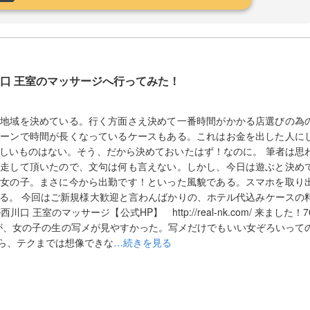
川口 王室のマッサージへ行ってみた！
も地域を決めている。行く方面さえ決めて一番時間がかかる店選びの為
ペーンで時間が長くなっているケースもある。これはお金を出した人に
しいものはない。そう、だから決めておいたはず！なのに。 筆者は思
馳走して頂いたので、文句は何も言えない。しかし、今日は遊ぶと決め
の女の子。まさに今から出勤です！といった風貌である。スマホを取り
る。 今回はご新規様大歓迎と言わんばかりの、ホテル代込みケースの
室のマッサージ【公式HP】 http://real-nk.com/ 来ました！7
Pだが、女の子の生の写メが見やすかった。写メだけでもいい女ぞろいって
ら、テクまでは想像できな
…続きを見る