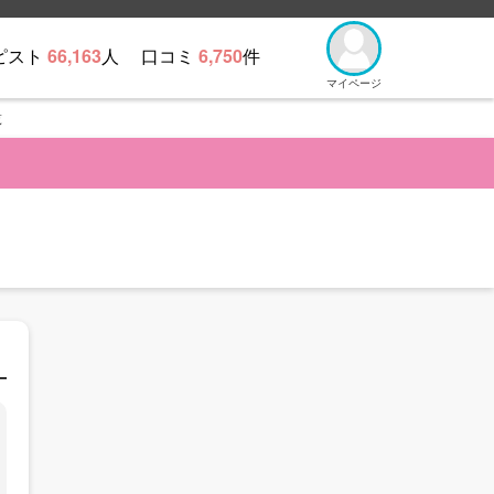
ピスト
66,163
人
口コミ
6,750
件
マイページ
覧