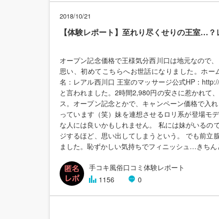
2018/10/21
【体験レポート】至れり尽くせりの王室…？
オープン記念価格で王様気分西川口は地元なので、
思い、初めてこちらへお世話になりました。ホー
名：レアル西川口 王室のマッサージ公式HP：http:/
と言われました。2時間2,980円の安さに惹かれて、
ス。オープン記念とかで、キャンペーン価格で入れ
っています（笑）妹を連想させるロリ系が登場モ
な人には良いかもしれません。 私には妹がいるの
ジするほど、思い出してしまうという。 でも前立
ました。恥ずかしい気持ちでフィニッシュ…きちん
手コキ風俗口コミ体験レポート
1156
0