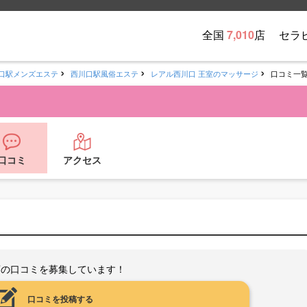
）
全国
7,010
店
セラ
口駅メンズエステ
西川口駅風俗エステ
レアル西川口 王室のマッサージ
口コミ一
口コミ
アクセス
店の口コミを募集しています！
口コミを投稿する