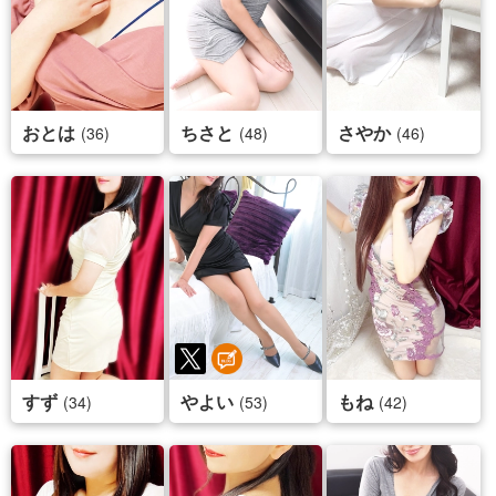
おとは
ちさと
さやか
(36)
(48)
(46)
すず
やよい
もね
(34)
(53)
(42)