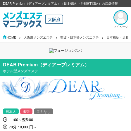
DEAR Premium（ディアープレミアム）（日本橋駅 ・谷町9丁目駅）の店舗情報
大阪府
マイページ
HOME
大阪府メンズエステ
難波・日本橋メンズエステ
日本橋駅・近鉄
DEAR Premium（ディアープレミアム）
ホテル型メンズエステ
日本人
出張
ヌキなし
11:00～翌5:00
70分 10,000円～