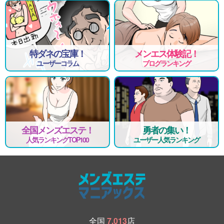
特ダネの宝庫！
メンエス体験記！
ユーザーコラム
ブログランキング
全国メンズエステ！
勇者の集い！
人気ランキングTOP100
ユーザー人気ランキング
全国
7,013
店