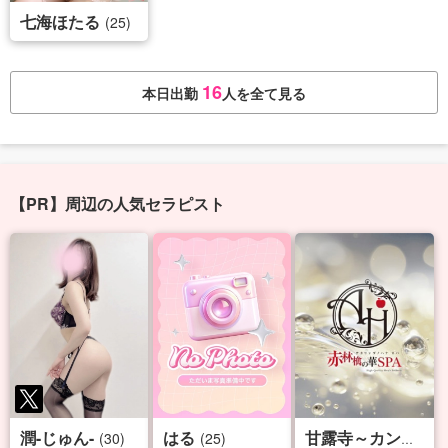
七海ほたる
(25)
16
本日出勤
人を全て見る
【PR】周辺の人気セラピスト
潤-じゅん-
はる
(30)
(25)
甘露寺～カンロジ～