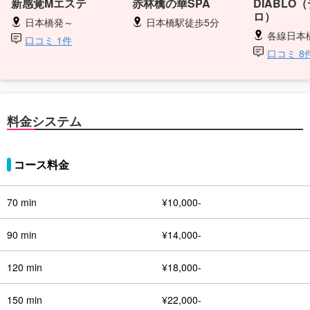
新感覚Mエステ
赤林檎の華SPA
DIABLO
ロ）
日本橋発～
日本橋駅徒歩5分
各線日本橋駅・各
口コミ 1件
口コミ 8
料金システム
コース料金
70 min
¥10,000-
90 min
¥14,000-
120 min
¥18,000-
150 min
¥22,000-