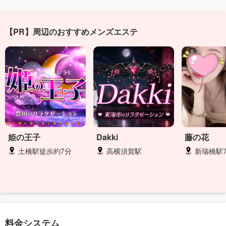
【PR】周辺のおすすめメンズエステ
姫の王子
Dakki
藤の花
土橋駅徒歩約7分
高横須賀駅
新瑞橋駅7番
料金システム