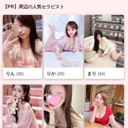
【PR】周辺の人気セラピスト
りん
りか
まり
(22)
(23)
(24)