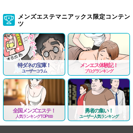
メンズエステマニアックス限定コンテン
ツ
特ダネの宝庫！
メンエス体験記！
ユーザーコラム
ブログランキング
全国メンズエステ！
勇者の集い！
人気ランキングTOP100
ユーザー人気ランキング