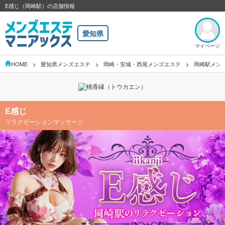
E感じ（岡崎駅）の店舗情報
愛知県
マイページ
HOME
愛知県メンズエステ
岡崎・安城・西尾メンズエステ
岡崎駅メン
E感じ
リラクゼーションマッサージ