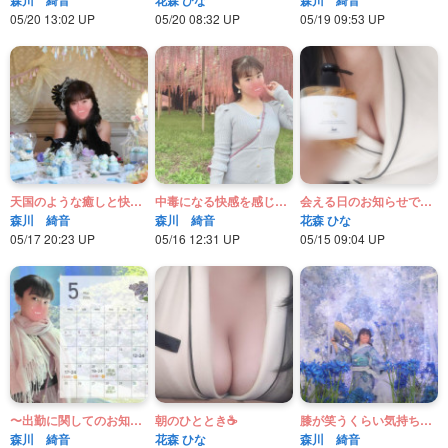
05/20 13:02 UP
05/20 08:32 UP
05/19 09:53 UP
天国のような癒しと快楽地獄
中毒になる快感を感じてイキ果ててね♡
会える日のお知らせです🫧
森川 綺音
森川 綺音
花森 ひな
05/17 20:23 UP
05/16 12:31 UP
05/15 09:04 UP
〜出勤に関してのお知らせ〜
朝のひととき☕
膝が笑うくらい気持ち良くなろうね♡
森川 綺音
花森 ひな
森川 綺音