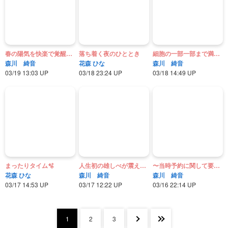
春の陽気を快楽で覚醒させるよ♡
落ち着く夜のひととき
細胞の一部一部まで満たしてあげる♡
森川 綺音
花森 ひな
森川 綺音
03/19 13:03 UP
03/18 23:24 UP
03/18 14:49 UP
まったりタイム🫧‪
人生初の雄しべが震える体験物語♡
〜当時予約に関して要注意点！〜
花森 ひな
森川 綺音
森川 綺音
03/17 14:53 UP
03/17 12:22 UP
03/16 22:14 UP
1
2
3