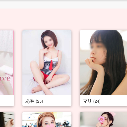
あや
マリ
(25)
(24)