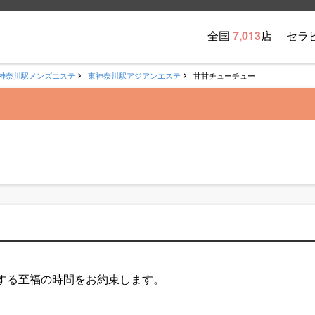
全国
7,013
店
セラ
神奈川駅メンズエステ
東神奈川駅アジアンエステ
甘甘チューチュー
する至福の時間をお約束します。