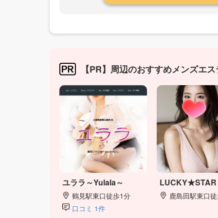
【PR】周辺のおすすめメンズエス
ユララ～Yulala～
LUCKY★STAR
鶴見駅東口徒歩1分
鹿島田駅東口徒
口コミ 1件