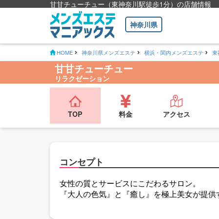
甘甘チューチュー（東神奈川駅徒歩1分）の店舗情報
神奈川県
HOME
神奈川県メンズエステ
横浜・関内メンズエステ
東
甘甘チューチュー
リラクゼーション
TOP
料金
アクセス
コンセプト
女性の質とサービスにこだわるサロン。
『大人の色気』と『癒し』を極上美女が提供