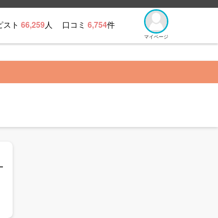
ピスト
66,259
人
口コミ
6,754
件
マイページ