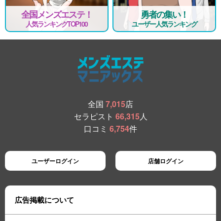
全国メンズエステ！
勇者の集い！
人気ランキングTOP100
ユーザー人気ランキング
全国
7,015
店
セラピスト
66,315
人
口コミ
6,754
件
ユーザーログイン
店舗ログイン
広告掲載について