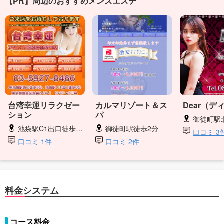
【PR】周辺のおすすめメンズエステ
台湾幸運リラクゼー
カルマリゾート＆ス
Dear（デ
ション
パ
御徒町駅
池袋駅C1出口徒歩0分
御徒町駅徒歩2分
口コミ 3
口コミ 1件
口コミ 2件
料金システム
コース料金