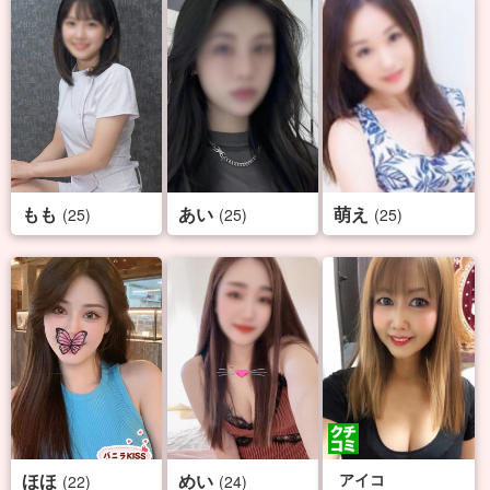
もも
あい
萌え
(25)
(25)
(25)
ほほ
めい
アイコ
(22)
(24)