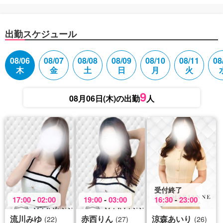
出勤スケジュール
08/06
08/07
08/08
08/09
08/10
08/11
08
木
金
土
日
月
火
9
08月06日(木)の出勤
人
受付終了
17:00
-
02:00
19:00
-
03:00
16:30
-
23:00
流川みゆ
赤西りん
涼森あいり
(22)
(27)
(26)