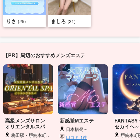
りさ
ましろ
(25)
(31)
【PR】周辺のおすすめメンズエステ
高級メンズサロン
新感覚Mエステ
FANTAS
オリエンタルスパ
セカイヘ～
日本橋発～
梅田駅・堺筋本町駅・心斎橋駅・長堀橋駅・西大橋駅・日本橋駅
堺筋本町駅
口コミ 1件