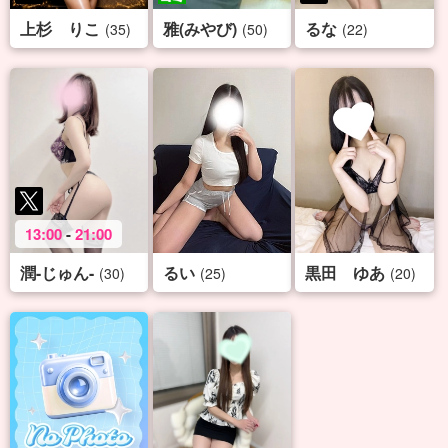
上杉 りこ
雅(みやび)
るな
(35)
(50)
(22)
13:00
-
21:00
潤-じゅん-
るい
黒田 ゆあ
(30)
(25)
(20)