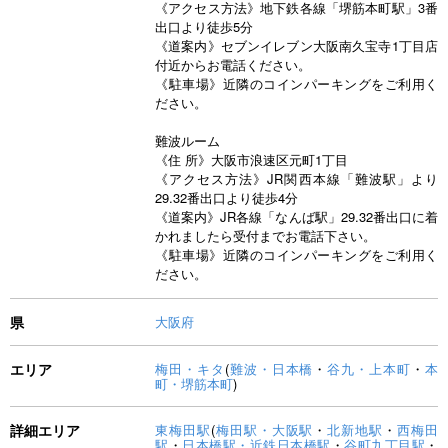
《アクセス方法》地下鉄各線「堺筋本町駅」3番
出口より徒歩5分
《道案内》セブンイレブン大阪南久宝寺1丁目店
付近からお電話ください。
《駐車場》近隣のコインパーキングをご利用く
ださい。
難波ルーム
《住 所》大阪市浪速区元町1丁目
《アクセス方法》JR関西本線「難波駅」より
29.32番出口より徒歩4分
《道案内》JR各線「なんば駅」29.32番出口に着
かれましたら受付までお電話下さい。
《駐車場》近隣のコインパーキングをご利用く
ださい。
県
大阪府
エリア
梅田・キタ
(
難波・日本橋
・
谷九・上本町
・
本
町・堺筋本町
)
詳細エリア
東梅田駅
(
梅田駅・大阪駅
・
北新地駅
・
西梅田
駅
・
日本橋駅・近鉄日本橋駅
・
谷町九丁目駅
・