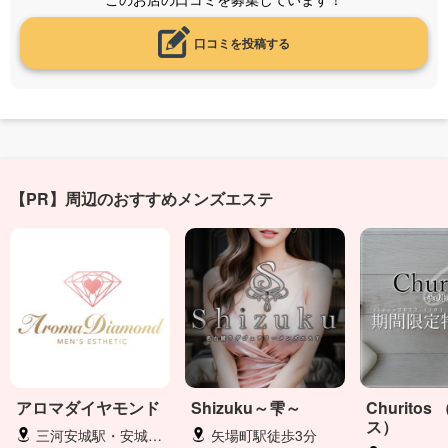
口コミを投稿する
【PR】周辺のおすすめメンズエステ
アロマダイヤモンド
Shizuku～雫～
Churito
ス）
三河安城駅・安城駅・新安城駅
矢場町駅徒歩3分