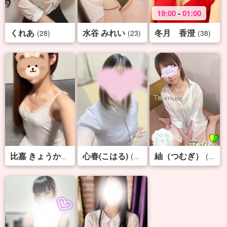
19:00
-
01:00
くれあ
水谷 みれい
冬月 香澄
(28)
(23)
(38)
心春(こはる)
紬（つむぎ）
(34)
(24)
(23)
比嘉 きょうか