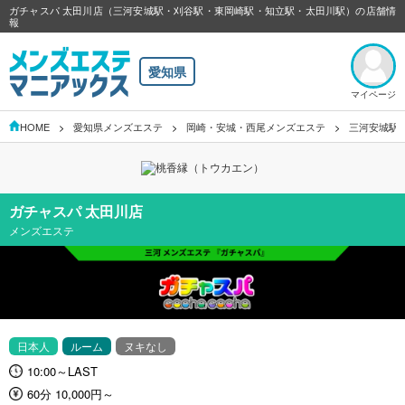
ガチャスパ 太田川店（三河安城駅・刈谷駅・東岡崎駅・知立駅・太田川駅）の店舗情
報
愛知県
マイページ
HOME
愛知県メンズエステ
岡崎・安城・西尾メンズエステ
三河安城駅
ガチャスパ 太田川店
メンズエステ
日本人
ルーム
ヌキなし
10:00～LAST
60分 10,000円～