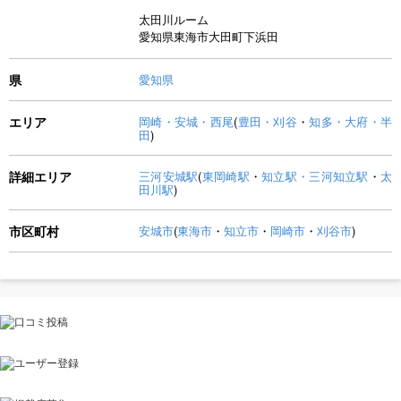
太田川ルーム
愛知県東海市大田町下浜田
県
愛知県
エリア
岡崎・安城・西尾
(
豊田・刈谷
・
知多・大府・半
田
)
詳細エリア
三河安城駅
(
東岡崎駅
・
知立駅・三河知立駅
・
太
田川駅
)
市区町村
安城市
(
東海市
・
知立市
・
岡崎市
・
刈谷市
)