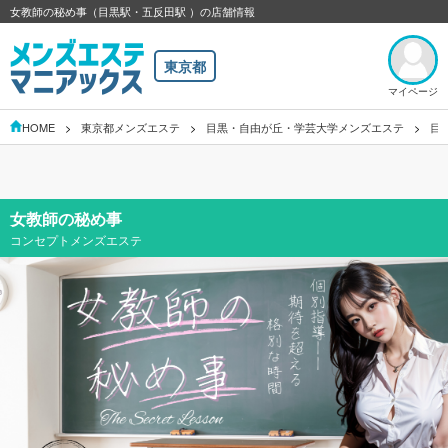
女教師の秘め事（目黒駅・五反田駅 ）の店舗情報
東京都
マイページ
HOME
東京都メンズエステ
目黒・自由が丘・学芸大学メンズエステ
目
女教師の秘め事
コンセプトメンズエステ