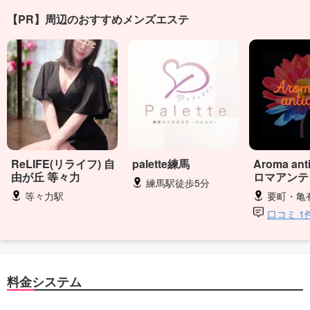
【PR】周辺のおすすめメンズエステ
ReLIFE(リライフ) 自
palette練馬
Aroma an
由が丘 等々力
ロマアンテ
練馬駅徒歩5分
等々力駅
要町・亀有・
口コミ 1
料金システム