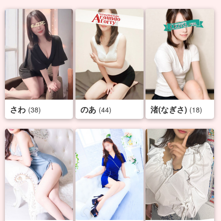
さわ
のあ
渚(なぎさ)
(38)
(44)
(18)