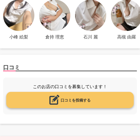
小峰 絵梨
倉持 理恵
石川 麗
高槻 由羅
口コミ
このお店の口コミを募集しています！
口コミを投稿する