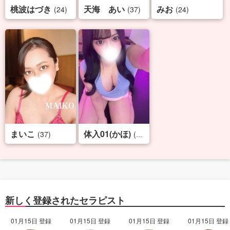
桃波はづき
天海 あい
みお
(24)
(37)
(24)
まいこ
体入01(かほ)
(37)
(19)
新しく登録されたセラピスト
01月15日 登録
01月15日 登録
01月15日 登録
01月15日 登録