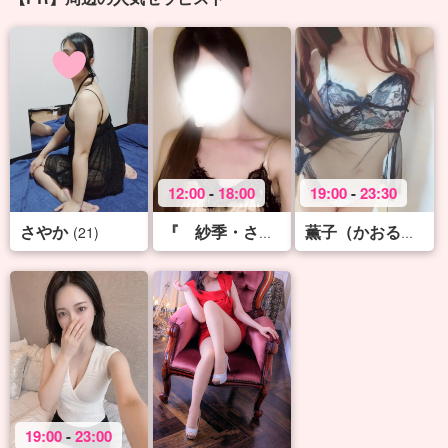
12:00
-
18:00
19:00
-
23:30
さやか
(21)
(22)
『 紗季・さき 』♡S
薫子（かおるこ）♡X-rank
19:00
-
23:00