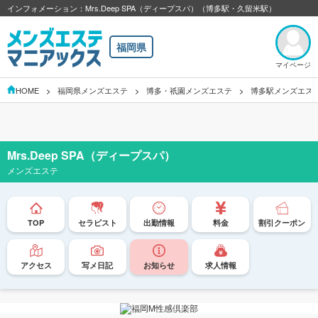
インフォメーション：Mrs.Deep SPA（ディープスパ）（博多駅・久留米駅）
福岡県
マイページ
HOME
福岡県メンズエステ
博多・祇園メンズエステ
博多駅メンズエス
Mrs.Deep SPA（ディープスパ）
メンズエステ
TOP
セラピスト
出勤情報
料金
割引クーポン
アクセス
写メ日記
お知らせ
求人情報