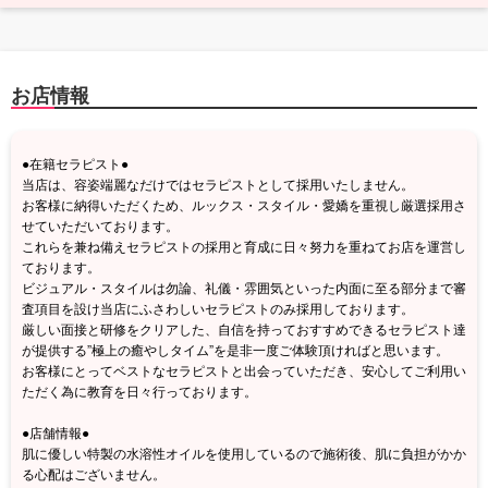
お店情報
●在籍セラピスト●
当店は、容姿端麗なだけではセラピストとして採用いたしません。
お客様に納得いただくため、ルックス・スタイル・愛嬌を重視し厳選採用さ
せていただいております。
これらを兼ね備えセラピストの採用と育成に日々努力を重ねてお店を運営し
ております。
ビジュアル・スタイルは勿論、礼儀・雰囲気といった内面に至る部分まで審
査項目を設け当店にふさわしいセラピストのみ採用しております。
厳しい面接と研修をクリアした、自信を持っておすすめできるセラピスト達
が提供する”極上の癒やしタイム”を是非一度ご体験頂ければと思います。
お客様にとってベストなセラピストと出会っていただき、安心してご利用い
ただく為に教育を日々行っております。
●店舗情報●
肌に優しい特製の水溶性オイルを使用しているので施術後、肌に負担がかか
る心配はございません。