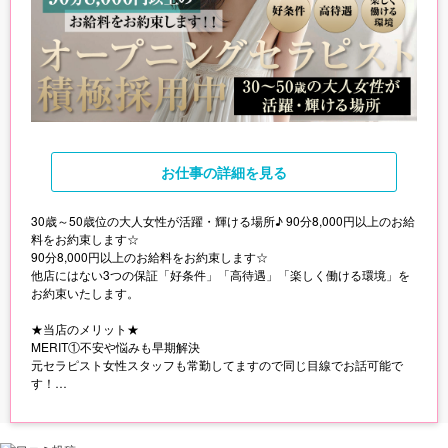
お仕事
の詳細を見る
30歳～50歳位の大人女性が活躍・輝ける場所♪ 90分8,000円以上のお給
料をお約束します☆
90分8,000円以上のお給料をお約束します☆
他店にはない3つの保証「好条件」「高待遇」「楽しく働ける環境」を
お約束いたします。
★当店のメリット★
MERIT①不安や悩みも早期解決
元セラピスト女性スタッフも常勤してますので同じ目線でお話可能で
す！
MERIT②スタッフ常駐
男性スタッフも事務所常勤の為、安心度アップ◎