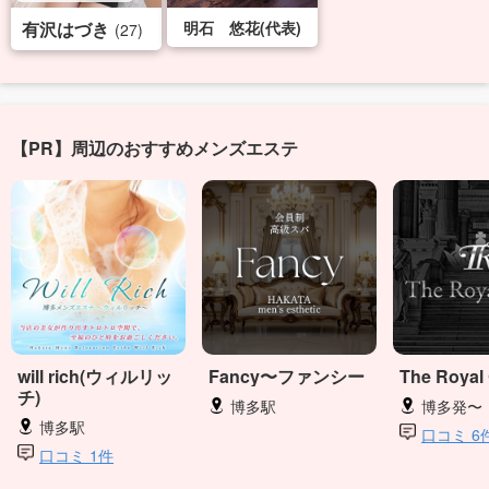
有沢はづき
明石 悠花(代表)
(27)
【PR】周辺のおすすめメンズエステ
will rich(ウィルリッ
Fancy〜ファンシー
The Royal
チ)
博多駅
博多発〜
博多駅
口コミ 6
口コミ 1件