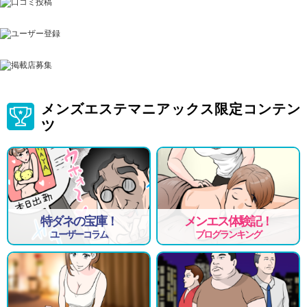
MERIT③空き時間での出勤可能◎
学生・主婦・OLさん・Wワークの方もご希望のお時間で無理なく出勤
していただくことが可能です♪
MERIT④お給料とは別の臨時ボーナス制度導入
定期的にお店側でイベントを開催しておりますので、臨時ボーナスを
GETできます。
メンズエステマニアックス限定コンテン
MERIT⑤7割以上が未経験スタート☆
ツ
当店の在籍セラピストの7割以上が未経験からのスタートになりますの
で不安な方へのサポート体制も万全です！
特ダネの宝庫！
メンエス体験記！
ユーザーコラム
ブログランキング