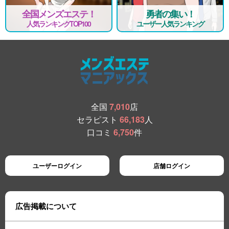
全国メンズエステ！
勇者の集い！
人気ランキングTOP100
ユーザー人気ランキング
全国
7,010
店
セラピスト
66,183
人
口コミ
6,750
件
ユーザーログイン
店舗ログイン
広告掲載について