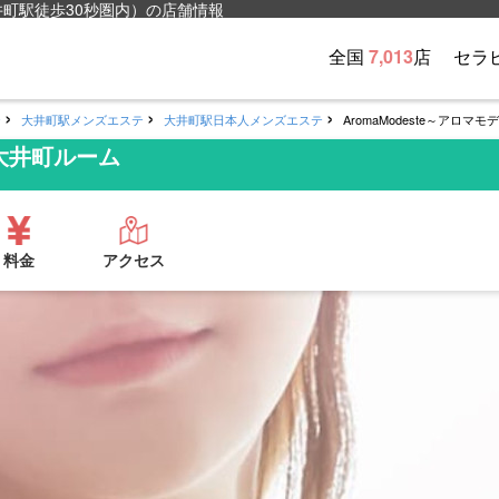
大井町駅徒歩30秒圏内）の店舗情報
全国
7,013
店
セラ
テ
大井町駅メンズエステ
大井町駅日本人メンズエステ
AromaModeste～アロ
～大井町ルーム
料金
アクセス