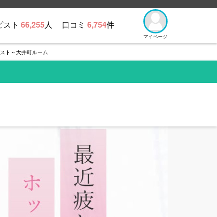
ピスト
66,255
人
口コミ
6,754
件
マイページ
マモデスト～大井町ルーム