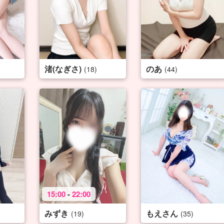
渚(なぎさ)
のあ
(18)
(44)
15:00
-
22:00
みずき
もえさん
(19)
(35)