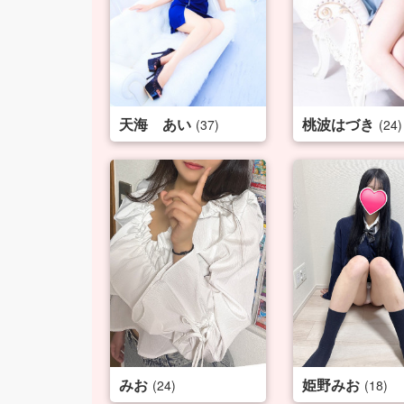
天海 あい
桃波はづき
(37)
(24)
みお
姫野みお
(24)
(18)