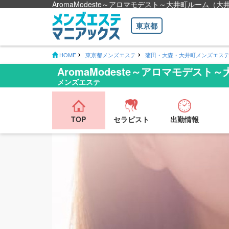
AromaModeste～アロマモデスト～大井町ルーム（
東京都
HOME
東京都メンズエステ
蒲田・大森・大井町メンズエス
AromaModeste～アロマモデスト
メンズエステ
TOP
セラピスト
出勤情報