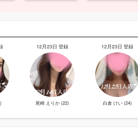
録
12月23日 登録
12月23日 登録
)
尾崎 えりか (22)
白倉 けい (24)