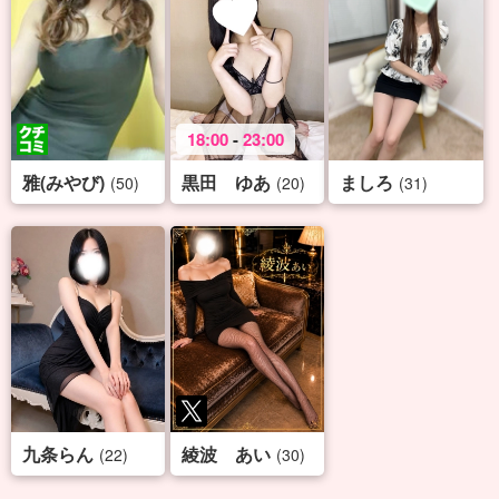
18:00
-
23:00
雅(みやび)
黒田 ゆあ
ましろ
(50)
(20)
(31)
九条らん
綾波 あい
(22)
(30)