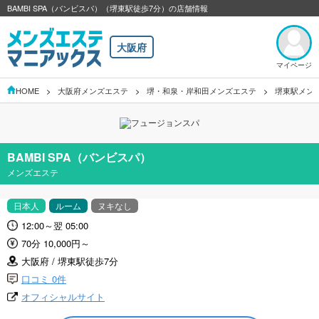
BAMBI SPA（バンビスパ）（堺東駅徒歩7分）の店舗情報
大阪府
マイページ
HOME
大阪府メンズエステ
堺・和泉・岸和田メンズエステ
堺東駅メン
BAMBI SPA（バンビスパ）
メンズエステ
日本人
ルーム
ヌキなし
12:00～翌 05:00
70分 10,000円～
大阪府 / 堺東駅徒歩7分
口コミ 0件
オフィシャルサイト