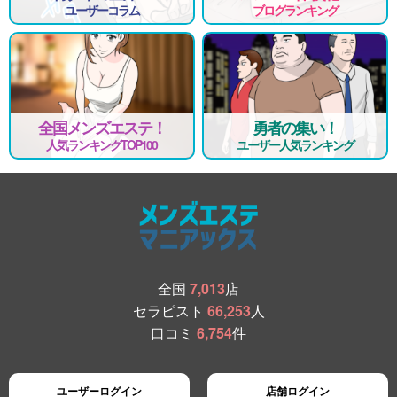
ユーザーコラム
ブログランキング
全国メンズエステ！
勇者の集い！
人気ランキングTOP100
ユーザー人気ランキング
全国
7,013
店
セラピスト
66,253
人
口コミ
6,754
件
ユーザーログイン
店舗ログイン