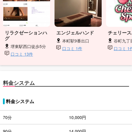
リラクゼーションハ
エンジェルハンド
チェリース
グ
本町駅9番出口
谷町九丁
堺東駅西口徒歩5分
口コミ 1件
口コミ 1
口コミ 13件
料金システム
料金システム
70分
10,000円
90分
14,000円