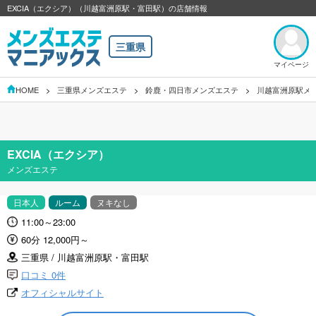
EXCIA（エクシア）（川越富洲原駅・富田駅）の店舗情報
三重県
マイページ
HOME
三重県メンズエステ
鈴鹿・四日市メンズエステ
川越富洲原駅メ
EXCIA（エクシア）
メンズエステ
日本人
ルーム
ヌキなし
11:00～23:00
60分 12,000円～
三重県 / 川越富洲原駅・富田駅
口コミ 0件
オフィシャルサイト