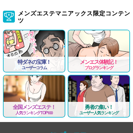
メンズエステマニアックス限定コンテン
ツ
特ダネの宝庫！
メンエス体験記！
ユーザーコラム
ブログランキング
全国メンズエステ！
勇者の集い！
人気ランキングTOP100
ユーザー人気ランキング