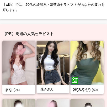
【with】では、20代の綺麗系・清楚系セラピストがあなたの疲れを
癒します。
【PR】周辺の人気セラピスト
まな
花子さん
雅(みやび)
(24)
(50)