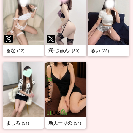
るな
潤-じゅん-
るい
(22)
(30)
(25)
ましろ
新人ーりの
(31)
(34)