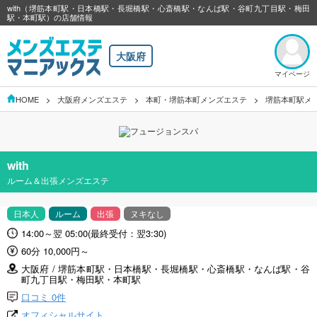
with（堺筋本町駅・日本橋駅・長堀橋駅・心斎橋駅・なんば駅・谷町九丁目駅・梅田
駅・本町駅）の店舗情報
大阪府
マイページ
HOME
大阪府メンズエステ
本町・堺筋本町メンズエステ
堺筋本町駅メ
with
ルーム＆出張メンズエステ
日本人
ルーム
出張
ヌキなし
14:00～翌 05:00(最終受付：翌3:30)
60分 10,000円～
大阪府 / 堺筋本町駅・日本橋駅・長堀橋駅・心斎橋駅・なんば駅・谷
町九丁目駅・梅田駅・本町駅
口コミ 0件
オフィシャルサイト