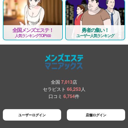
全国メンズエステ！
勇者の集い！
人気ランキングTOP100
ユーザー人気ランキング
全国
7,013
店
セラピスト
66,253
人
口コミ
6,754
件
ユーザーログイン
店舗ログイン