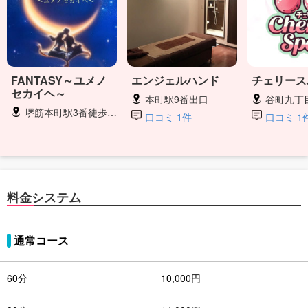
FANTASY～ユメノ
エンジェルハンド
チェリース
セカイヘ～
本町駅9番出口
谷町九丁
堺筋本町駅3番徒歩3分
口コミ 1件
口コミ 1
料金システム
通常コース
60分
10,000円