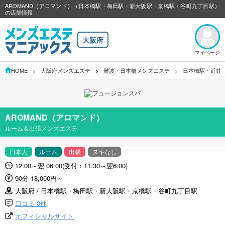
AROMAND（アロマンド）（日本橋駅・梅田駅・新大阪駅・京橋駅・谷町九丁目駅）
の店舗情報
大阪府
マイページ
HOME
大阪府メンズエステ
難波・日本橋メンズエステ
日本橋駅・近鉄
AROMAND（アロマンド）
ルーム＆出張メンズエステ
日本人
ルーム
出張
ヌキなし
12:00～翌 06:00(受付：11:30～翌6:00)
90分 18,000円～
大阪府 / 日本橋駅・梅田駅・新大阪駅・京橋駅・谷町九丁目駅
口コミ 0件
オフィシャルサイト