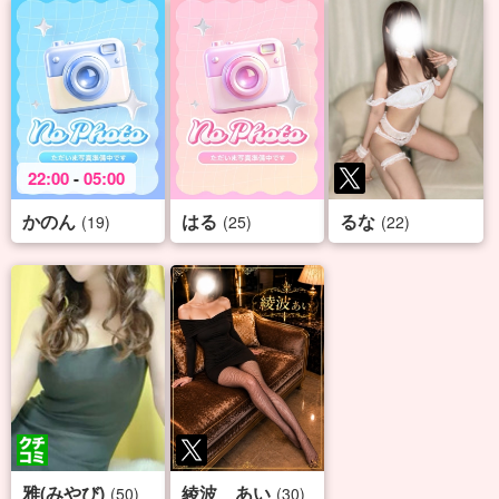
22:00
-
05:00
かのん
はる
るな
(19)
(25)
(22)
雅(みやび)
綾波 あい
(50)
(30)