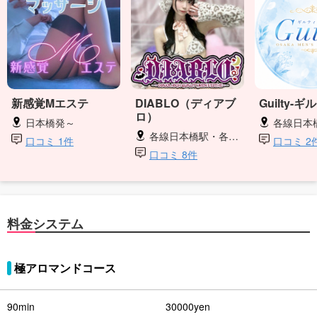
新感覚Mエステ
DIABLO（ディアブ
Guilty-ギ
ロ）
日本橋発～
各線日本橋駅7番出口
各線日本橋駅・各線谷町9丁目駅
口コミ 1件
口コミ 2
口コミ 8件
料金システム
極アロマンドコース
90min
30000yen