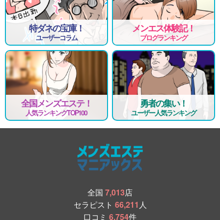
特ダネの宝庫！
メンエス体験記！
ユーザーコラム
ブログランキング
全国メンズエステ！
勇者の集い！
人気ランキングTOP100
ユーザー人気ランキング
全国
7,013
店
セラピスト
66,211
人
口コミ
6,754
件