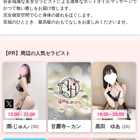
容姿端麗な美女セラピストによる濃厚なホットオイルマッサージで
かつて無い癒しをお届け致します。
完全個室空間で心と身体の疲れをほぐします。
至福のひととき、最高級のおもてなしをお楽しみくださいませ。
【PR】周辺の人気セラピスト
13:00
-
21:00
14:00
-
20:00
潤-じゅん-
黒田 ゆあ
(30)
(32)
(20)
甘露寺～カンロジ～