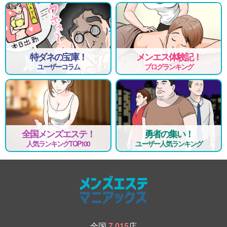
特ダネの宝庫！
メンエス体験記！
ユーザーコラム
ブログランキング
全国メンズエステ！
勇者の集い！
人気ランキングTOP100
ユーザー人気ランキング
全国
7,015
店