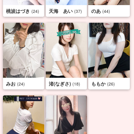
桃波はづき
天海 あい
のあ
(24)
(37)
(44)
みお
渚(なぎさ)
ももか
(24)
(18)
(26)