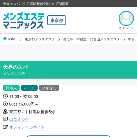
天界のスパ（中目黒駅徒歩5分）の店舗情報
東京都
マイページ
HOME
東京都メンズエステ
恵比寿・中目黒・代官山メンズエステ
中目
天界のスパ
メンズエステ
日本人
ルーム
ヌキなし
11:00～翌 05:00
80分 16,000円～
東京都 / 中目黒駅徒歩5分
口コミ 0件
オフィシャルサイト