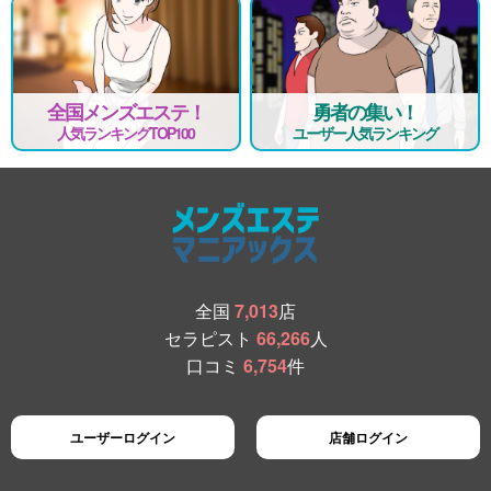
全国メンズエステ！
勇者の集い！
人気ランキングTOP100
ユーザー人気ランキング
全国
7,013
店
セラピスト
66,266
人
口コミ
6,754
件
ユーザーログイン
店舗ログイン