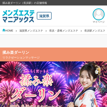
揉み楽ダーリン（長浜駅）の店舗情報
滋賀県
マイページ
HOME
滋賀県メンズエステ
長浜・彦根メンズエステ
長浜駅メンズエス
揉み楽ダーリン
リラクゼーションマッサージ