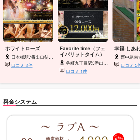
ホワイトローズ
Favorite time（フェ
幸福-しあわ
イバリットタイム）
日本橋駅7番出口徒歩2分
西中島南
谷町九丁目駅3番出口徒歩1分
口コミ 2件
口コミ 5
口コミ 1件
料金システム