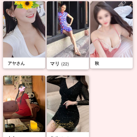
アヤさん
マリ
秋
(22)