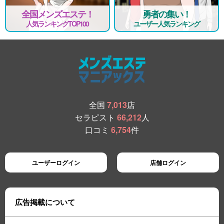
全国メンズエステ！
勇者の集い！
人気ランキングTOP100
ユーザー人気ランキング
全国
7,013
店
セラピスト
66,212
人
口コミ
6,754
件
ユーザーログイン
店舗ログイン
広告掲載について