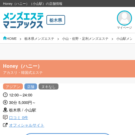
Honey（ハニー）（小山駅）の店舗情報
栃木県
マイページ
HOME
栃木県メンズエステ
小山・佐野・足利メンズエステ
小山駅メン
Honey（ハニー）
アカスリ・韓国式エステ
アジアン
店舗
ヌキなし
12:00～24:00
30分 5,000円～
栃木県 / 小山駅
口コミ 0件
オフィシャルサイト