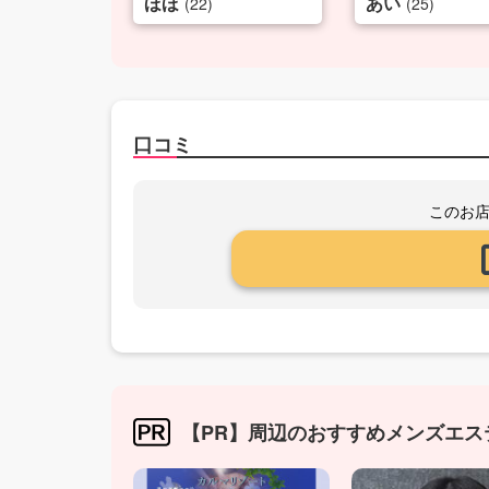
ほほ
あい
(22)
(25)
口コミ
このお
【PR】周辺のおすすめメンズエス