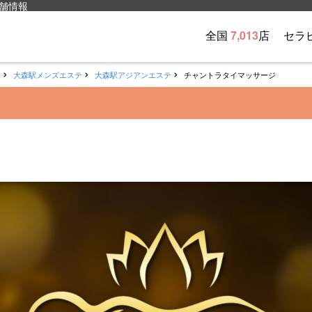
舗情報
全国
7,013
店
セラ
テ
大森駅メンズエステ
大森駅アジアンエステ
チャントラタイマッサージ