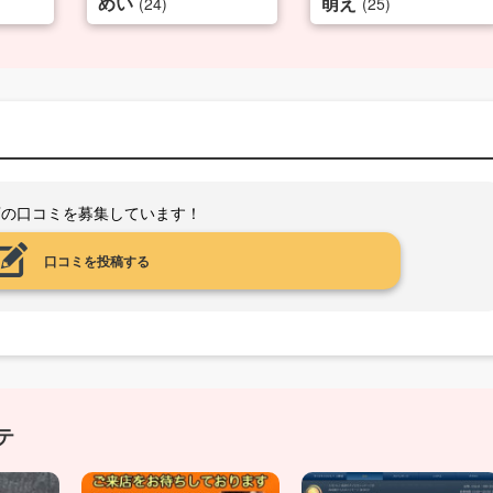
めい
萌え
(24)
(25)
店の口コミを募集しています！
口コミを投稿する
テ