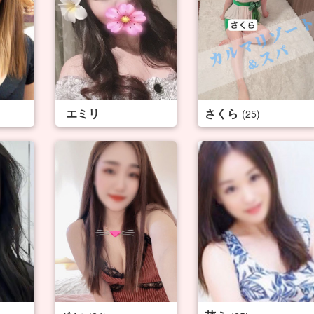
エミリ
さくら
(25)