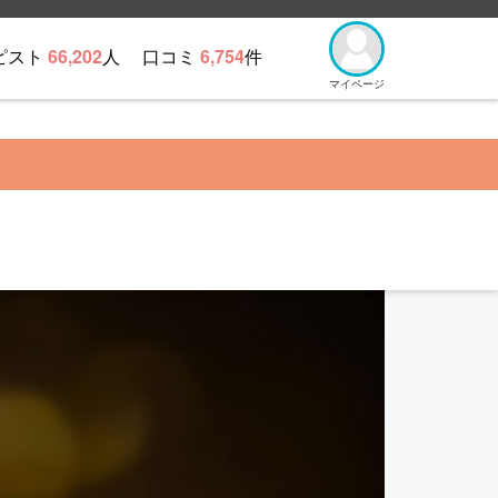
ピスト
66,202
人
口コミ
6,754
件
マイページ