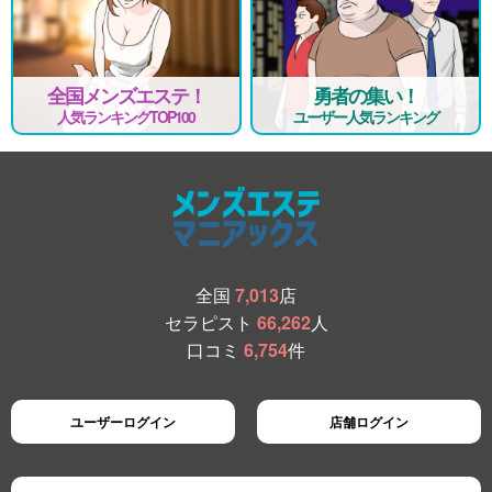
全国メンズエステ！
勇者の集い！
人気ランキングTOP100
ユーザー人気ランキング
全国
7,013
店
セラピスト
66,262
人
口コミ
6,754
件
ユーザーログイン
店舗ログイン