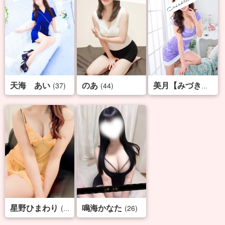
天海 あい
のあ
(37)
(44)
(38
美月【みづき】
星野ひまわり
鳴海かなた
(35)
(26)