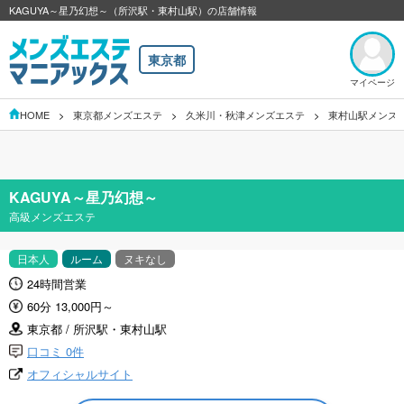
KAGUYA～星乃幻想～（所沢駅・東村山駅）の店舗情報
東京都
マイページ
HOME
東京都メンズエステ
久米川・秋津メンズエステ
東村山駅メンズ
KAGUYA～星乃幻想～
高級メンズエステ
日本人
ルーム
ヌキなし
24時間営業
60分 13,000円～
東京都 / 所沢駅・東村山駅
口コミ 0件
オフィシャルサイト