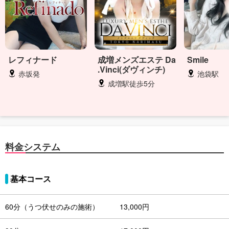
レフィナード
成増メンズエステ Da
Smile
.Vinci(ダヴィンチ)
赤坂発
池袋駅
成増駅徒歩5分
料金システム
基本コース
60分（うつ伏せのみの施術）
13,000円