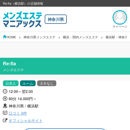
Re:fla（横浜駅）の店舗情報
神奈川県
マイページ
HOME
神奈川県メンズエステ
横浜・関内メンズエステ
横浜駅・神奈川
Re:fla
メンズエステ
日本人
ルーム
ヌキなし
12:00～翌2:00
60分 14,000円～
神奈川県 / 横浜駅
口コミ 0件
オフィシャルサイト