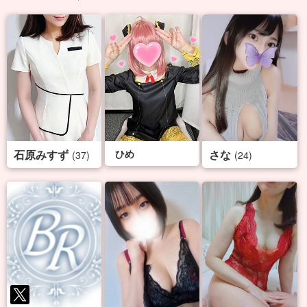
石原みすず
ひめ
さな
(37)
(24)