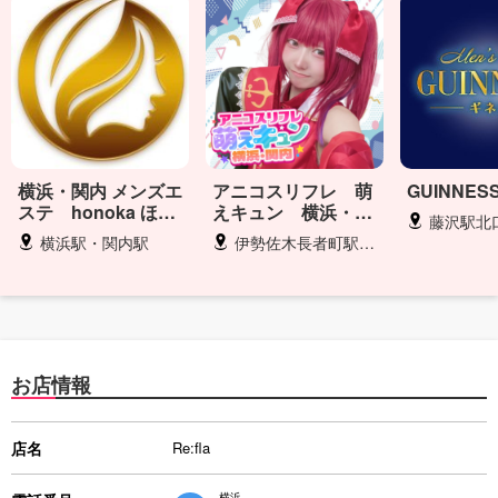
横浜・関内 メンズエ
アニコスリフレ 萌
GUINNES
ステ honoka ほの
えキュン 横浜・関
藤沢駅北
か
内
横浜駅・関内駅
伊勢佐木長者町駅・日ノ出町駅 徒歩5分
お店情報
店名
Re:fla
横浜