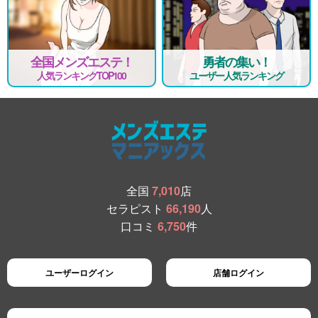
全国メンズエステ！
勇者の集い！
人気ランキングTOP100
ユーザー人気ランキング
全国
7,010
店
セラピスト
66,190
人
口コミ
6,750
件
ユーザーログイン
店舗ログイン