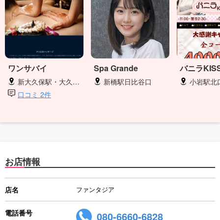
ワンサバイ
Spa Grande
バニラKIS
新大久保駅・大久保駅
新橋駅日比谷口
小岩駅北
口コミ 2件
お店情報
店名
ファンタジア
電話番号
080-6660-6828