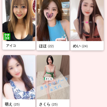
アイコ
ほほ
めい
(22)
(24)
萌え
さくら
(25)
(25)