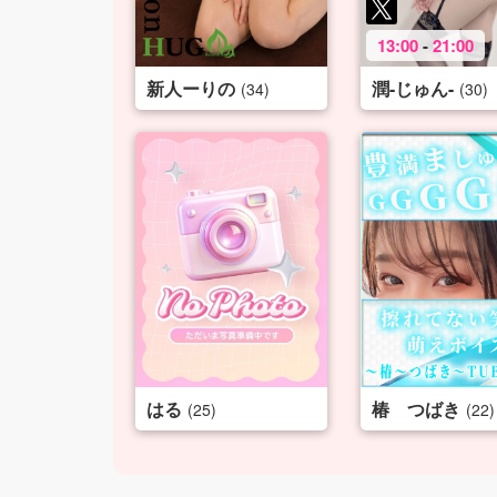
13:00
-
21:00
新人ーりの
潤-じゅん-
(34)
(30)
はる
椿 つばき
(25)
(22)