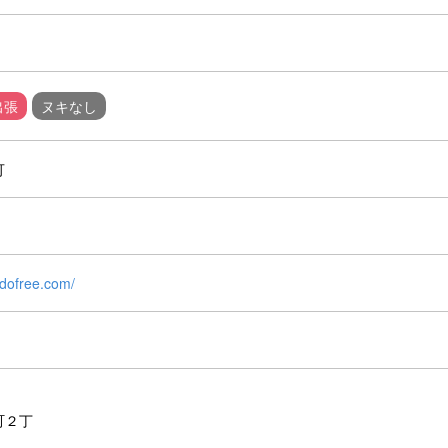
出張
ヌキなし
可
imdofree.com/
町２丁