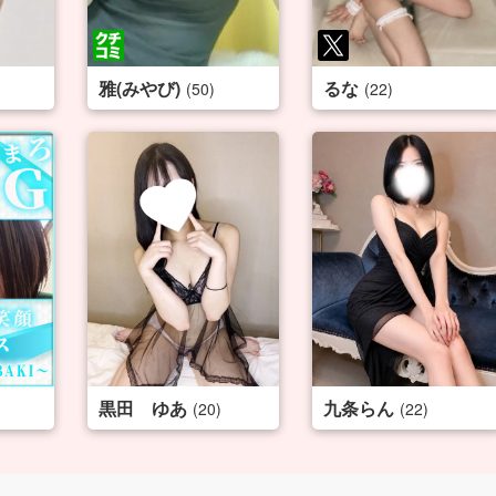
雅(みやび)
るな
(50)
(22)
黒田 ゆあ
九条らん
(20)
(22)