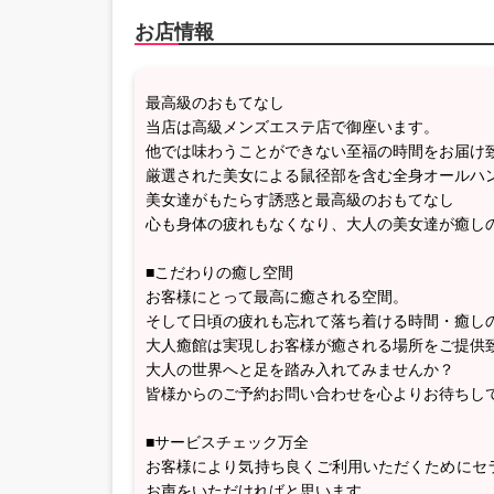
お店情報
最高級のおもてなし
当店は高級メンズエステ店で御座います。
他では味わうことができない至福の時間をお届け
厳選された美女による鼠径部を含む全身オールハ
美女達がもたらす誘惑と最高級のおもてなし
心も身体の疲れもなくなり、大人の美女達が癒し
■こだわりの癒し空間
お客様にとって最高に癒される空間。
そして日頃の疲れも忘れて落ち着ける時間・癒し
大人癒館は実現しお客様が癒される場所をご提供
大人の世界へと足を踏み入れてみませんか？
皆様からのご予約お問い合わせを心よりお待ちし
■サービスチェック万全
お客様により気持ち良くご利用いただくためにセ
お声をいただければと思います。