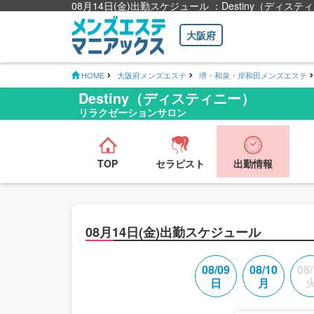
08月14日(金)出勤スケジュール ：Destiny（デ
大阪府
HOME
大阪府メンズエステ
堺・和泉・岸和田メンズエステ
Destiny（ディスティニー）
リラクゼーションサロン
TOP
セラピスト
出勤情報
08月14日(金)出勤スケジュール
08/09
08/10
08/
日
月