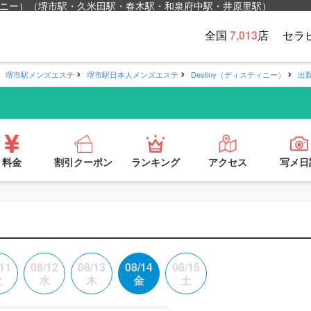
ィスティニー）（堺市駅・久米田駅・春木駅・和泉府中駅・井原里駅）
全国
7,013
店
セラ
堺市駅メンズエステ
堺市駅日本人メンズエステ
Destiny（ディスティニー）
出
料金
割引クーポン
ランキング
アクセス
写メ日
11
08/12
08/13
08/14
08/15
火
水
木
金
土