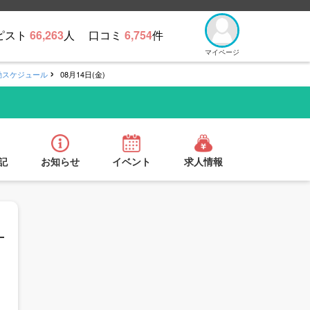
ピスト
66,263
人
口コミ
6,754
件
マイページ
勤スケジュール
08月14日(金)
記
お知らせ
イベント
求人情報