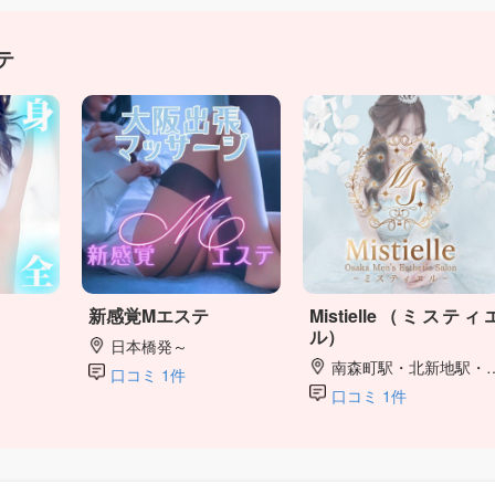
テ
新感覚Mエステ
Mistielle（ミスティ
ル）
日本橋発～
南森町駅・北新地駅・梅田駅
口コミ 1件
口コミ 1件