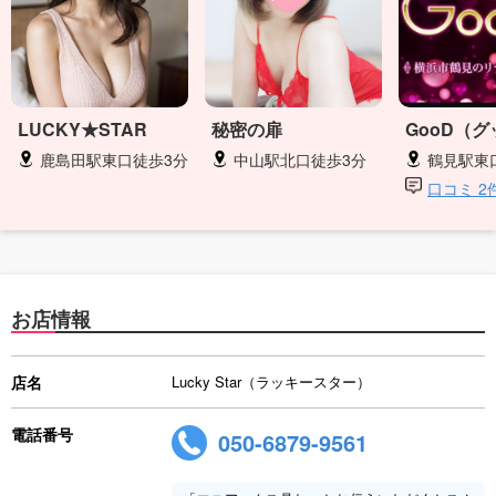
LUCKY★STAR
秘密の扉
GooD（
鹿島田駅東口徒歩3分
中山駅北口徒歩3分
鶴見駅東
口コミ 2
お店情報
店名
Lucky Star（ラッキースター）
電話番号
050-6879-9561