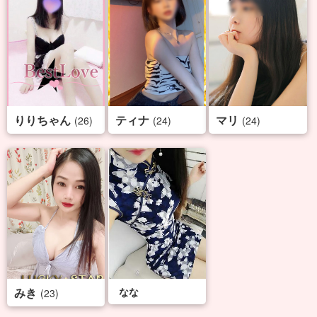
りりちゃん
ティナ
マリ
(26)
(24)
(24)
みき
なな
(23)