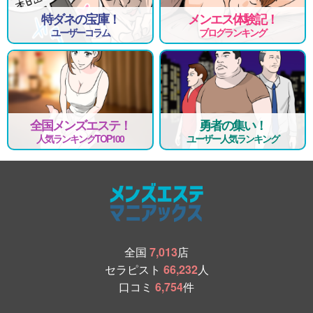
特ダネの宝庫！
メンエス体験記！
ユーザーコラム
ブログランキング
全国メンズエステ！
勇者の集い！
人気ランキングTOP100
ユーザー人気ランキング
全国
7,013
店
セラピスト
66,232
人
口コミ
6,754
件