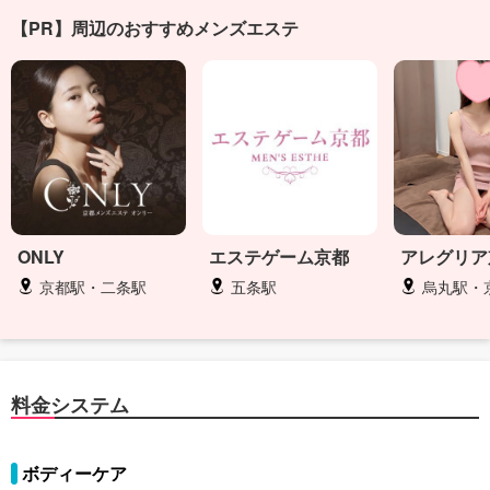
【PR】周辺のおすすめメンズエステ
ONLY
エステゲーム京都
アレグリア
京都駅・二条駅
五条駅
烏丸駅・
料金システム
ボディーケア