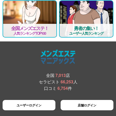
全国メンズエステ！
勇者の集い！
人気ランキングTOP100
ユーザー人気ランキング
全国
7,013
店
セラピスト
66,253
人
口コミ
6,754
件
ユーザーログイン
店舗ログイン