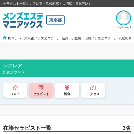
セラピスト一覧：レアレア（浜松町駅・大門駅・泉岳寺駅）
東京都
マイページ
HOME
東京都メンズエステ
品川・浜松町・田町メンズエステ
浜松町駅
レアレア
熟女ラウンジ
TOP
セラピスト
料金
アクセス
在籍セラピスト一覧
3名