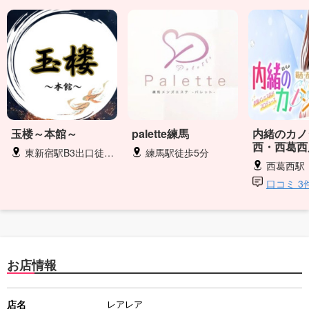
玉楼～本館～
palette練馬
内緒のカノ
西・西葛西
東新宿駅B3出口徒歩１~2分
練馬駅徒歩5分
西葛西駅
口コミ 3
お店情報
店名
レアレア