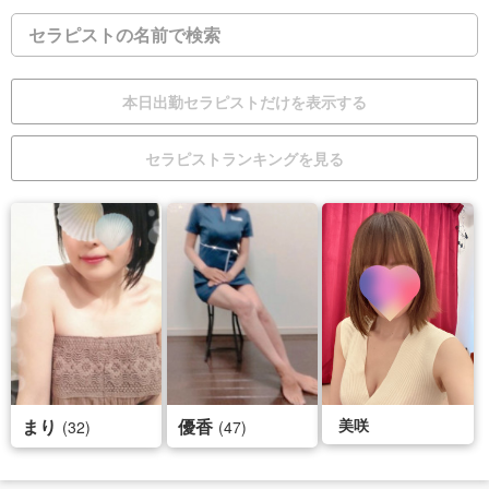
本日出勤
セラピスト
だけを表示する
セラピスト
ランキング
を見る
まり
優香
美咲
(32)
(47)