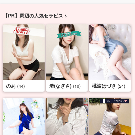
【PR】周辺の人気セラピスト
のあ
渚(なぎさ)
桃波はづき
(44)
(18)
(24)