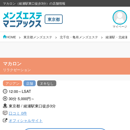
マカロン（綾瀬駅東口徒步3分）の店舗情報
東京都
マイページ
HOME
東京都メンズエステ
北千住・亀有メンズエステ
綾瀬駅・北綾瀬
マカロン
リラクゼーション
アジアン
店舗
ヌキなし
12:00～LSAT
30分 5,000円～
東京都 / 綾瀬駅東口徒步3分
口コミ 0件
オフィシャルサイト