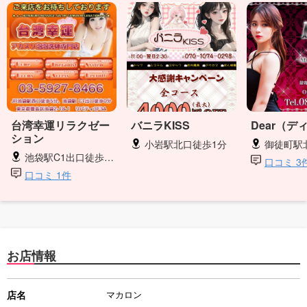
台湾幸運リラクゼー
バニラKISS
Dear（デ
ション
小岩駅北口徒歩1分
御徒町駅
池袋駅C1出口徒歩0分
口コミ 3
口コミ 1件
お店情報
店名
マカロン