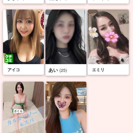
アイコ
あい
エミリ
(25)