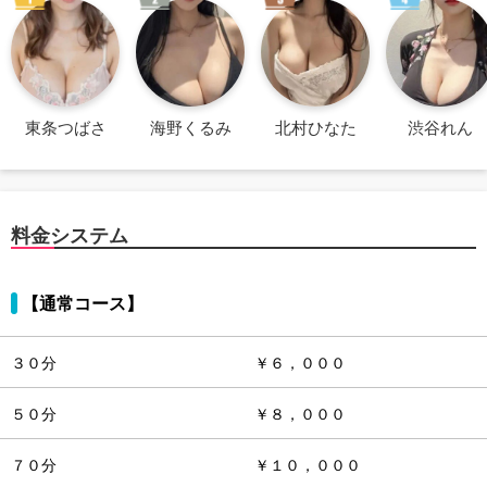
東条つばさ
海野くるみ
北村ひなた
渋谷れん
料金システム
【通常コース】
３０分
￥６，０００
５０分
￥８，０００
７０分
￥１０，０００