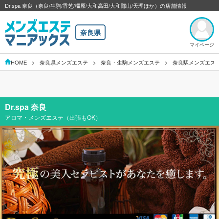
Dr.spa 奈良（奈良/生駒/香芝/橿原/大和高田/大和郡山/天理ほか）の店舗情報
奈良県
マイページ
HOME
奈良県メンズエステ
奈良・生駒メンズエステ
奈良駅メンズエス
Dr.spa 奈良
アロマ・メンズエステ（出張もOK）