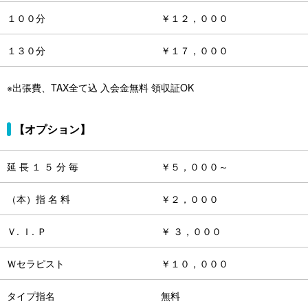
１００分
￥１２，０００
１３０分
￥１７，０００
※出張費、TAX全て込 入会金無料 領収証OK
【オプション】
延 長 １ ５ 分 毎
￥５，０００～
（本）指 名 料
￥２，０００
Ｖ. Ｉ. Ｐ
￥ ３，０００
Ｗセラピスト
￥１０，０００
タイプ指名
無料