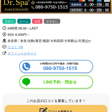
日本人
ルーム
出張
ヌキなし
24時間 06:00～LAST
30分 6,000円～
奈良県 / 奈良/生駒/香芝/橿原/大和高田/大和郡山/天理ほか
口コミ 1件
オフィシャルサイト
24時間365日年中無休（SMS可能）
080-9750-1515
LINE予約・問合せ
このお店の口コミを募集しています！
口コミを投稿する