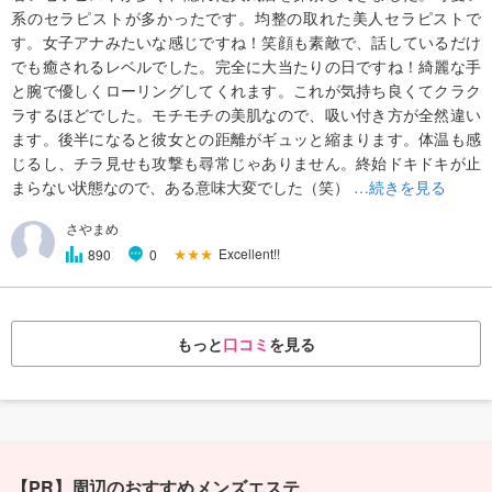
系のセラピストが多かったです。均整の取れた美人セラピストで
す。女子アナみたいな感じですね！笑顔も素敵で、話しているだけ
でも癒されるレベルでした。完全に大当たりの日ですね！綺麗な手
と腕で優しくローリングしてくれます。これが気持ち良くてクラク
ラするほどでした。モチモチの美肌なので、吸い付き方が全然違い
ます。後半になると彼女との距離がギュッと縮まります。体温も感
じるし、チラ見せも攻撃も尋常じゃありません。終始ドキドキが止
まらない状態なので、ある意味大変でした（笑）
…続きを見る
さやまめ
★★★
Excellent!!
890
0
もっと
口コミ
を見る
【PR】周辺のおすすめメンズエステ