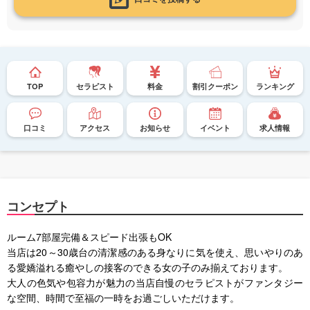
TOP
セラピスト
料金
割引クーポン
ランキング
口コミ
アクセス
お知らせ
イベント
求人情報
コンセプト
ルーム7部屋完備＆スピード出張もOK
当店は20～30歳台の清潔感のある身なりに気を使え、思いやりのあ
る愛嬌溢れる癒やしの接客のできる女の子のみ揃えております。
大人の色気や包容力が魅力の当店自慢のセラピストがファンタジー
な空間、時間で至福の一時をお過ごしいただけます。