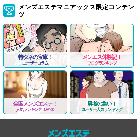
メンズエステマニアックス限定コンテン
ツ
特ダネの宝庫！
メンエス体験記！
ユーザーコラム
ブログランキング
全国メンズエステ！
勇者の集い！
人気ランキングTOP100
ユーザー人気ランキング