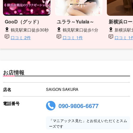
GooD（グッド）
ユララ～Yulala～
新横浜ロー
鶴見駅東口徒歩30秒
鶴見駅東口徒歩1分
新横浜駅
口コミ 2件
口コミ 1件
口コミ 1
お店情報
店名
SAIGON SAKURA
電話番号
090-9806-6677
「マニアックス見た」とお伝えいただくとスム
ーズです