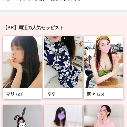
【PR】周辺の人気セラピスト
マリ
なな
奈々
(24)
(25)