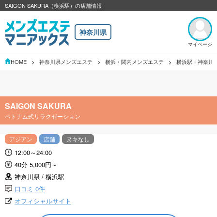
SAIGON SAKURA（横浜駅）の店舗情報
神奈川県
マイページ
HOME
神奈川県メンズエステ
横浜・関内メンズエステ
横浜駅・神奈川
SAIGON SAKURA
ベトナム式リラクゼーション
アジアン
店舗
ヌキなし
12:00～24:00
40分 5,000円～
神奈川県 / 横浜駅
口コミ 0件
オフィシャルサイト