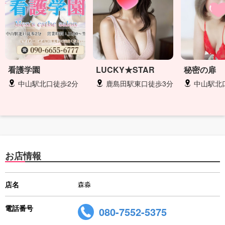
看護学園
LUCKY★STAR
秘密の扉
中山駅北口徒歩2分
鹿島田駅東口徒歩3分
中山駅北
お店情報
店名
森淼
電話番号
080-7552-5375