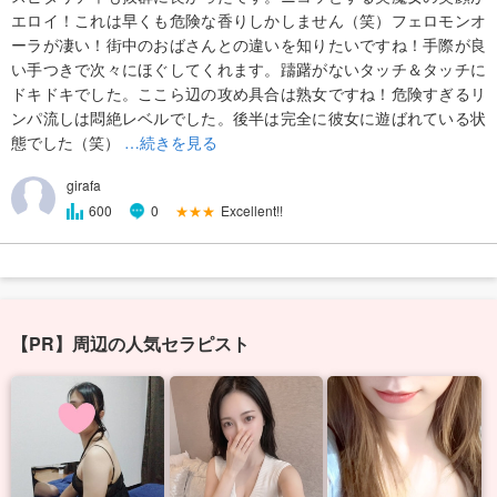
エロイ！これは早くも危険な香りしかしません（笑）フェロモンオ
ーラが凄い！街中のおばさんとの違いを知りたいですね！手際が良
い手つきで次々にほぐしてくれます。躊躇がないタッチ＆タッチに
ドキドキでした。ここら辺の攻め具合は熟女ですね！危険すぎるリ
ンパ流しは悶絶レベルでした。後半は完全に彼女に遊ばれている状
態でした（笑）
…続きを見る
girafa
★★★
Excellent!!
600
0
【PR】周辺の人気セラピスト