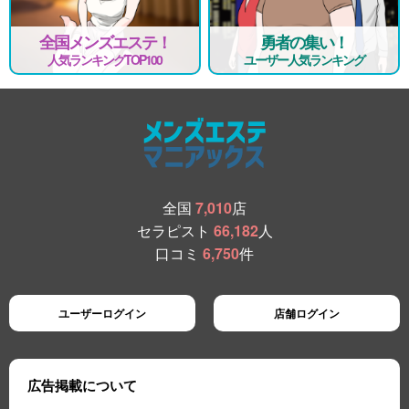
全国メンズエステ！
勇者の集い！
人気ランキングTOP100
ユーザー人気ランキング
全国
7,010
店
セラピスト
66,182
人
口コミ
6,750
件
ユーザーログイン
店舗ログイン
広告掲載について