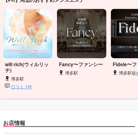
will rich(ウィルリッ
Fancy〜ファンシー
Fidele〜
チ)
博多駅
博多駅徒
博多駅
口コミ 1件
お店情報