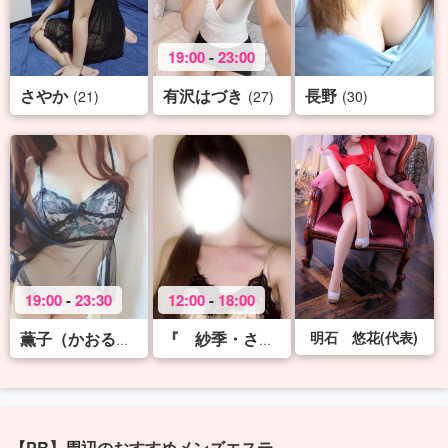
19:00
-
23:00
さやか
有沢はづき
長野
(21)
(27)
(30)
19:00
-
23:30
12:00
-
18:00
明石 悠花(代表)
(33)
(22)
薫子（かおるこ）♡X-rank
『 紗季・さき 』♡S
【PR】周辺のおすすめメンズエステ