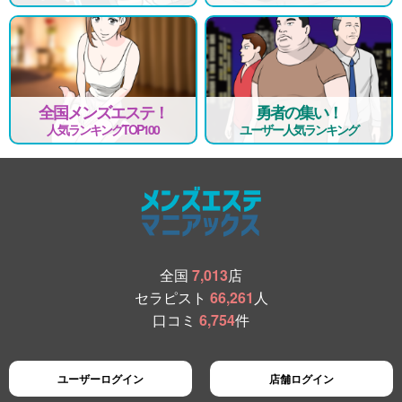
全国メンズエステ！
勇者の集い！
人気ランキングTOP100
ユーザー人気ランキング
全国
7,013
店
セラピスト
66,261
人
口コミ
6,754
件
ユーザーログイン
店舗ログイン