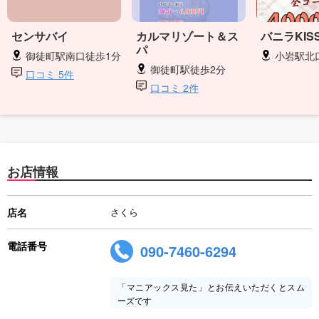
センサバイ
カルマリゾート＆ス
バニラKIS
パ
御徒町駅南口徒歩1分
小岩駅北
御徒町駅徒歩2分
口コミ 5件
口コミ 2件
お店情報
店名
さくら
電話番号
090-7460-6294
「マニアックス見た」とお伝えいただくとスム
ーズです