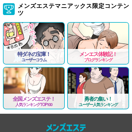
メンズエステマニアックス限定コンテン
ツ
特ダネの宝庫！
メンエス体験記！
ユーザーコラム
ブログランキング
全国メンズエステ！
勇者の集い！
人気ランキングTOP100
ユーザー人気ランキング