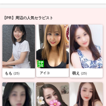
【PR】周辺の人気セラピスト
もも
アイコ
萌え
(25)
(25)