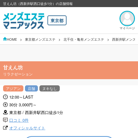
甘えん坊（西新井駅西口徒歩1分）の店舗情報
東京都
マイページ
HOME
東京都メンズエステ
北千住・亀有メンズエステ
西新井駅メンズ
甘えん坊
リラクゼーション
アジアン
店舗
ヌキなし
12:00～LAST
30分 3,000円～
東京都 / 西新井駅西口徒歩1分
口コミ 0件
オフィシャルサイト