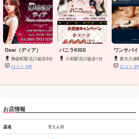
Dear（ディア）
バニラKISS
ワンサバイ
御徒町駅北口徒歩3分
小岩駅北口徒歩1分
新大久保駅
口コミ 3件
口コミ 2
お店情報
店名
甘えん坊