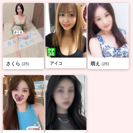
さくら
アイコ
萌え
(25)
(25)