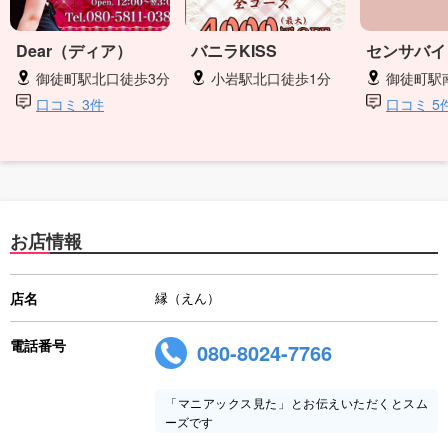
Dear（ディア）
バニラKISS
センサバイ
御徒町駅北口徒歩3分
小岩駅北口徒歩1分
御徒町駅
口コミ 3件
口コミ 5
お店情報
店名
縁（えん）
電話番号
080-8024-7766
「マニアックス見た」とお伝えいただくとスム
ーズです