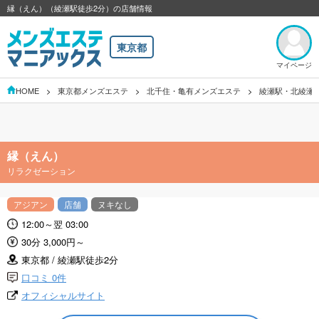
縁（えん）（綾瀬駅徒歩2分）の店舗情報
東京都
マイページ
HOME
東京都メンズエステ
北千住・亀有メンズエステ
綾瀬駅・北綾瀬
縁（えん）
リラクゼーション
アジアン
店舗
ヌキなし
12:00～翌 03:00
30分 3,000円～
東京都 / 綾瀬駅徒歩2分
口コミ 0件
オフィシャルサイト