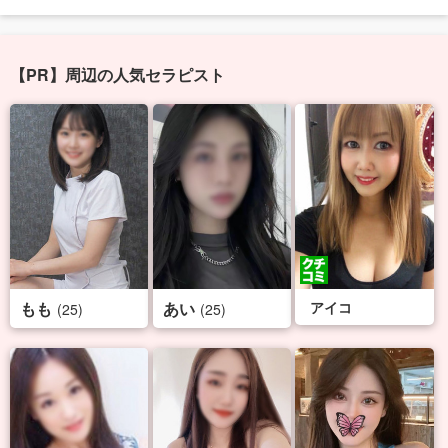
【PR】周辺の人気セラピスト
もも
あい
アイコ
(25)
(25)