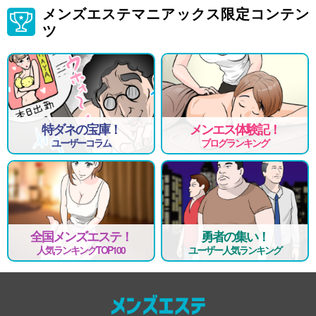
メンズエステマニアックス限定コンテン
ツ
特ダネの宝庫！
メンエス体験記！
ユーザーコラム
ブログランキング
全国メンズエステ！
勇者の集い！
人気ランキングTOP100
ユーザー人気ランキング