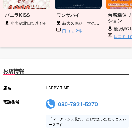
バニラKISS
ワンサバイ
台湾幸運リ
ション
小岩駅北口徒歩1分
新大久保駅・大久保駅
池袋駅C1
口コミ 2件
口コミ 1
お店情報
店名
HAPPY TIME
電話番号
080-7821-5270
「マニアックス見た」とお伝えいただくとスム
ーズです