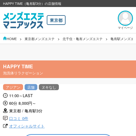
HAPPY TIME（亀有駅3分）の店舗情報
東京都
マイページ
HOME
東京都メンズエステ
北千住・亀有メンズエステ
亀有駅メンズエ
HAPPY TIME
泡洗体リラクゼーション
アジアン
店舗
ヌキなし
11:00～LAST
60分 8,000円～
東京都 / 亀有駅3分
口コミ 0件
オフィシャルサイト