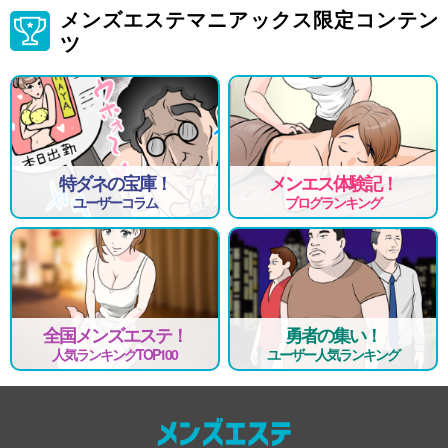
メンズエステマニアックス限定コンテン
ツ
特ダネの宝庫！
メンエス体験記！
ユーザーコラム
ブログランキング
全国メンズエステ！
勇者の集い！
人気ランキングTOP100
ユーザー人気ランキング