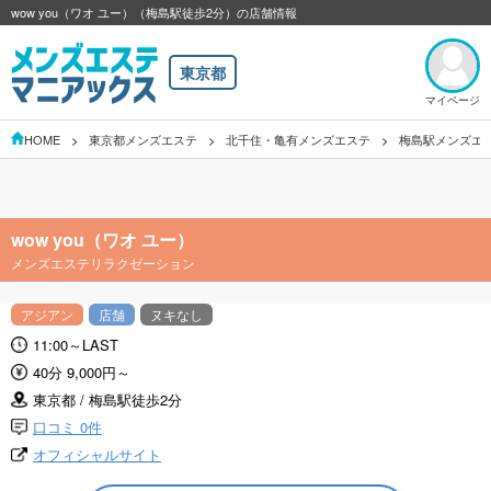
wow you（ワオ ユー）（梅島駅徒歩2分）の店舗情報
東京都
マイページ
HOME
東京都メンズエステ
北千住・亀有メンズエステ
梅島駅メンズエ
wow you（ワオ ユー）
メンズエステリラクゼーション
アジアン
店舗
ヌキなし
11:00～LAST
40分 9,000円～
東京都 / 梅島駅徒歩2分
口コミ 0件
オフィシャルサイト