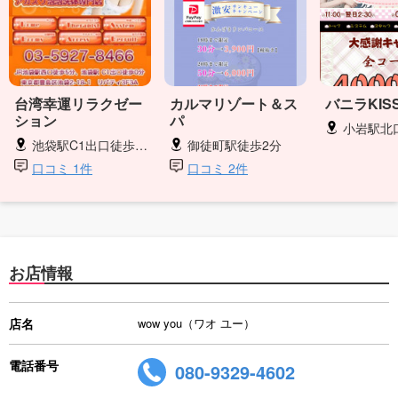
台湾幸運リラクゼー
カルマリゾート＆ス
バニラKIS
ション
パ
小岩駅北
池袋駅C1出口徒歩0分
御徒町駅徒歩2分
口コミ 1件
口コミ 2件
お店情報
店名
wow you（ワオ ユー）
電話番号
080-9329-4602