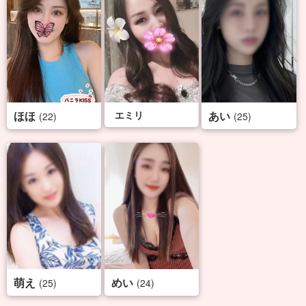
ほほ
エミリ
あい
(22)
(25)
萌え
めい
(25)
(24)