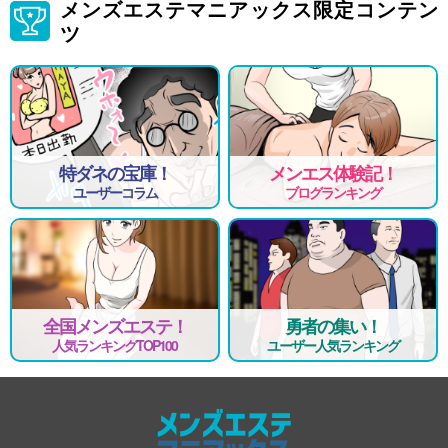
メンズエステマニアックス限定コンテン
ツ
特ダネの宝庫！
メンエス体験記！
ユーザーコラム
ブログランキング
全国メンズエステ！
勇者の集い！
人気ランキングTOP100
ユーザー人気ランキング