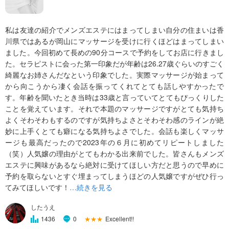
私は友達の紹介でメンズエステにはまってしまい自分の住まいは香
川県ではあるが岡山にマッサージを受けに行くほどはまってしまい
ました。今回初めて長めの90分コースで予約をしてお店に行きまし
た。セラピストに会った第一印象だが年齢は26.27歳ぐらいのすごく
綺麗なお姉さんだなという印象でした。実際マッサージが始まって
から向こうから凄く会話を振ってくれてとても話しやすかったで
す。年齢を聞いたとき当時は33歳と言っていてとてもぴっくりした
ことを覚えています。それで本題のマッサージですがとても気持ち
よくそわそわもするのですが気持ちよさとそわそわ感のラインが絶
妙に上手くとても癖になる気持ちよさでした。会話も楽しくマッサ
ージも最高だったので2023年の６月に初めてリピートしました
（笑）人気嬢の理由がとてもわかる出来前でした。皆さんもメンズ
エステに興味があるなら絶対に受けてほしい方だと思うので早めに
予約を取らないとすぐ埋まってしまうほどの人気嬢ですがぜひ行っ
てみてほしいです！
…続きを見る
したうえ
★★★
Excellent!!
1436
0