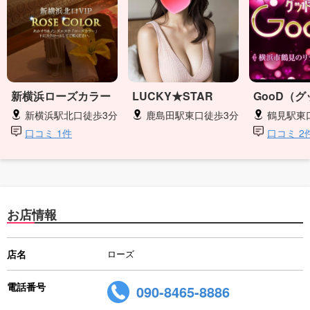
新横浜ローズカラー
LUCKY★STAR
GooD（
新横浜駅北口徒歩3分
鹿島田駅東口徒歩3分
鶴見駅東
口コミ 1件
口コミ 2
お店情報
店名
ローズ
電話番号
090-8465-8886