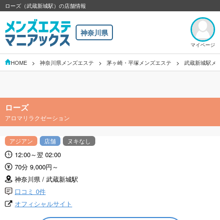
ローズ（武蔵新城駅）の店舗情報
神奈川県
マイページ
HOME
神奈川県メンズエステ
茅ヶ崎・平塚メンズエステ
武蔵新城駅メ
ローズ
アロマリラクゼーション
アジアン
店舗
ヌキなし
12:00～翌 02:00
70分 9,000円～
神奈川県 / 武蔵新城駅
口コミ 0件
オフィシャルサイト