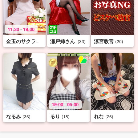
11:30
-
19:00
瀬戸姉さん
涼宮教官
(32)
(33)
(20)
金玉のサクライ
19:00
-
05:00
なるみ
るり
れな
(36)
(18)
(26)