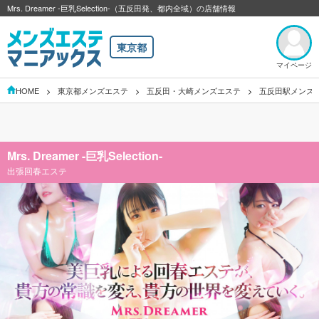
Mrs. Dreamer -巨乳Selection-（五反田発、都内全域）の店舗情報
東京都
マイページ
HOME
東京都メンズエステ
五反田・大崎メンズエステ
五反田駅メンズ
Mrs. Dreamer -巨乳Selection-
出張回春エステ