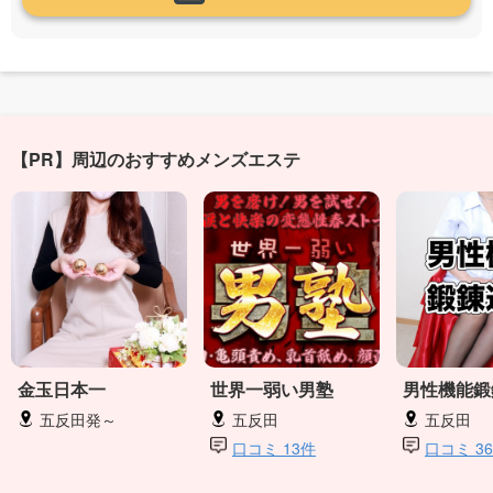
【PR】周辺のおすすめメンズエステ
金玉日本一
世界一弱い男塾
男性機能鍛
五反田発～
五反田
五反田
口コミ 13件
口コミ 3