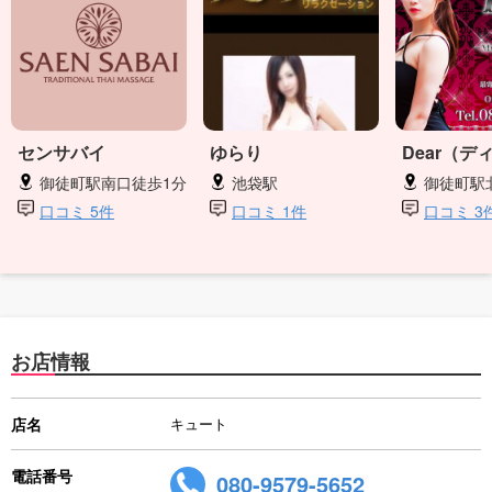
センサバイ
ゆらり
Dear（デ
御徒町駅南口徒歩1分
池袋駅
御徒町駅
口コミ 5件
口コミ 1件
口コミ 3
お店情報
店名
キュート
電話番号
080-9579-5652