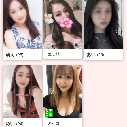
萌え
エミリ
あい
(25)
(25)
めい
アイコ
(24)