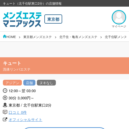
キュート（北千住駅東口2分）の店舗情報
東京都
マイページ
HOME
東京都メンズエステ
北千住・亀有メンズエステ
北千住駅メンズ
キュート
洗体リンパエステ
アジアン
店舗
ヌキなし
12:00～翌 03:00
30分 3,000円～
東京都 / 北千住駅東口2分
口コミ 0件
オフィシャルサイト