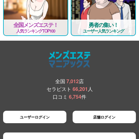
全国メンズエステ！
勇者の集い！
人気ランキングTOP100
ユーザー人気ランキング
全国
7,012
店
セラピスト
66,201
人
口コミ
6,754
件
ユーザーログイン
店舗ログイン