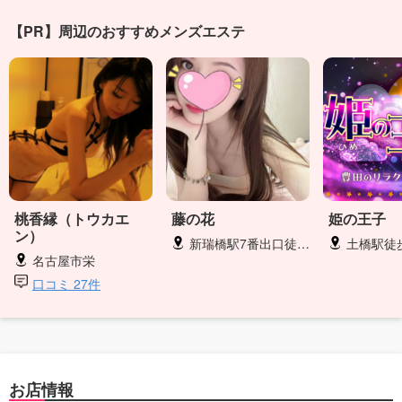
【PR】周辺のおすすめメンズエステ
桃香縁（トウカエ
藤の花
姫の王子
ン）
新瑞橋駅7番出口徒歩1分
土橋駅徒
名古屋市栄
口コミ 27件
お店情報