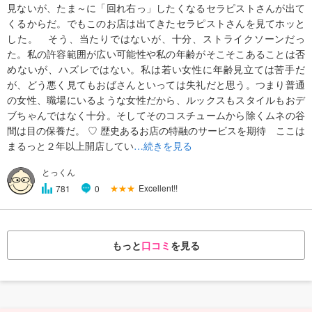
見ないが、たま～に「回れ右っ」したくなるセラピストさんが出て
くるからだ。でもこのお店は出てきたセラピストさんを見てホッと
した。 そう、当たりではないが、十分、ストライクソーンだっ
た。私の許容範囲が広い可能性や私の年齢がそこそこあることは否
めないが、ハズレではない。私は若い女性に年齢見立ては苦手だ
が、どう悪く見てもおばさんといっては失礼だと思う。つまり普通
の女性、職場にいるような女性だから、ルックスもスタイルもおデ
ブちゃんではなく十分。そしてそのコスチュームから除くムネの谷
間は目の保養だ。 ♡ 歴史あるお店の特融のサービスを期待 ここは
まるっと２年以上開店してい
…続きを見る
とっくん
★★★
Excellent!!
781
0
もっと
口コミ
を見る