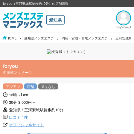
foryou（三河安城駅徒歩約10分）の店舗情報
愛知県
マイページ
HOME
愛知県メンズエステ
岡崎・安城・西尾メンズエステ
三河安城駅
foryou
中国式マッサージ
アジアン
店舗
ヌキなし
13時～Last
30分 3,000円～
愛知県 / 三河安城駅徒歩約10分
口コミ 1件
オフィシャルサイト