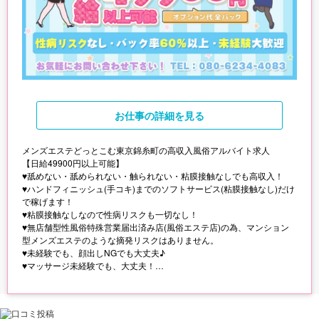
お仕事
の詳細を見る
メンズエステどっとこむ東京錦糸町の高収入風俗アルバイト求人
【日給49900円以上可能】
♥舐めない・舐められない・触られない・粘膜接触なしでも高収入！
♥ハンドフィニッシュ(手コキ)までのソフトサービス(粘膜接触なし)だけ
で稼げます！
♥粘膜接触なしなので性病リスクも一切なし！
♥無店舗型性風俗特殊営業届出済み店(風俗エステ店)の為、マンション
型メンズエステのような摘発リスクはありません。
♥未経験でも、顔出しNGでも大丈夫♪
♥マッサージ未経験でも、大丈夫！
♥オプション料金は、全額バックします。
♥雑費などを引かれることもありません。
♥完全自由出勤＆全額日払い。
♥月1出勤や1日数時間だけでも大丈夫です。