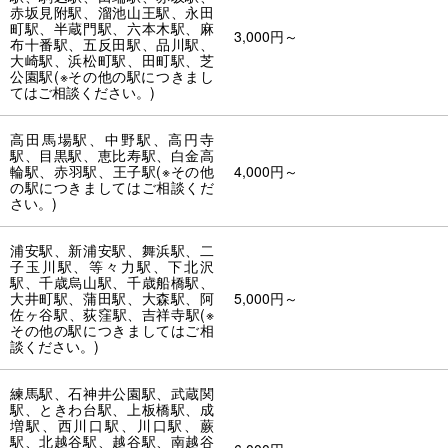
赤坂見附駅、溜池山王駅、永田
町駅、半蔵門駅、六本木駅、麻
3,000円～
布十番駅、五反田駅、品川駅、
大崎駅、浜松町駅、田町駅、芝
公園駅(※その他の駅につきまし
てはご相談ください。)
高田馬場駅、中野駅、高円寺
駅、目黒駅、恵比寿駅、白金高
輪駅、赤羽駅、王子駅(※その他
4,000円～
の駅につきましてはご相談くだ
さい。)
浦安駅、新浦安駅、舞浜駅、二
子玉川駅、等々力駅、下北沢
駅、千歳烏山駅、千歳船橋駅、
大井町駅、蒲田駅、大森駅、阿
5,000円～
佐ヶ谷駅、荻窪駅、吉祥寺駅(※
その他の駅につきましてはご相
談ください。)
練馬駅、石神井公園駅、武蔵関
駅、ときわ台駅、上板橋駅、成
増駅、西川口駅、川口駅、蕨
駅、北越谷駅、越谷駅、南越谷