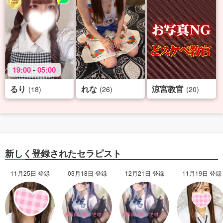
19:00
-
05:00
るり
れな
涼宮教官
(18)
(26)
(20)
新しく登録されたセラピスト
11月25日 登録
03月18日 登録
12月21日 登録
11月19日 登録