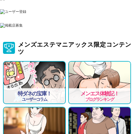
♥待機場所は、錦糸町駅から徒歩3分の駅チカ。錦糸町オリナス、錦糸町
パルコ、錦糸町アルカキット3分～5分圏内です。
♥錦糸町駅までの距離(15分圏内)によっては、自宅待機も可能です。
♥錦糸町出発で、ホテルやレンタルルームやご自宅への派遣をしていま
す。
♥お引越しを検討中なら腕利きの不動産屋さんをご紹介可能です！
メンズエステマニアックス限定コンテン
ツ
特ダネの宝庫！
メンエス体験記！
ユーザーコラム
ブログランキング