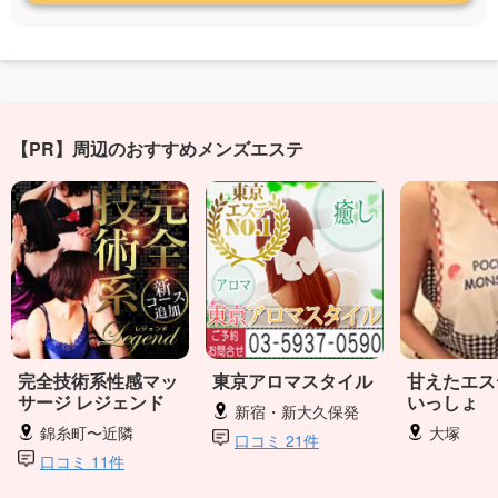
【PR】周辺のおすすめメンズエステ
完全技術系性感マッ
東京アロマスタイル
甘えたエス
サージ レジェンド
いっしょ
新宿・新大久保発
錦糸町〜近隣
大塚
口コミ 21件
口コミ 11件