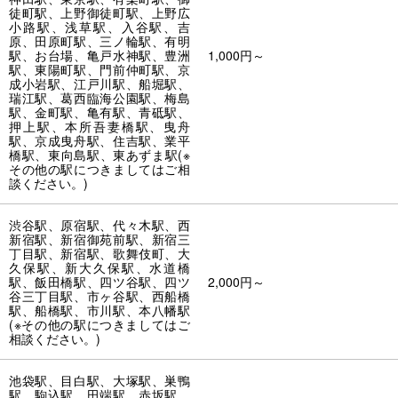
徒町駅、上野御徒町駅、上野広
小路駅、浅草駅、入谷駅、吉
原、田原町駅、三ノ輪駅、有明
駅、お台場、亀戸水神駅、豊洲
1,000円～
駅、東陽町駅、門前仲町駅、京
成小岩駅、江戸川駅、船堀駅、
瑞江駅、葛西臨海公園駅、梅島
駅、金町駅、亀有駅、青砥駅、
押上駅、本所吾妻橋駅、曳舟
駅、京成曳舟駅、住吉駅、業平
橋駅、東向島駅、東あずま駅(※
その他の駅につきましてはご相
談ください。)
渋谷駅、原宿駅、代々木駅、西
新宿駅、新宿御苑前駅、新宿三
丁目駅、新宿駅、歌舞伎町、大
久保駅、新大久保駅、水道橋
駅、飯田橋駅、四ツ谷駅、四ツ
2,000円～
谷三丁目駅、市ヶ谷駅、西船橋
駅、船橋駅、市川駅、本八幡駅
(※その他の駅につきましてはご
相談ください。)
池袋駅、目白駅、大塚駅、巣鴨
駅、駒込駅、田端駅、赤坂駅、