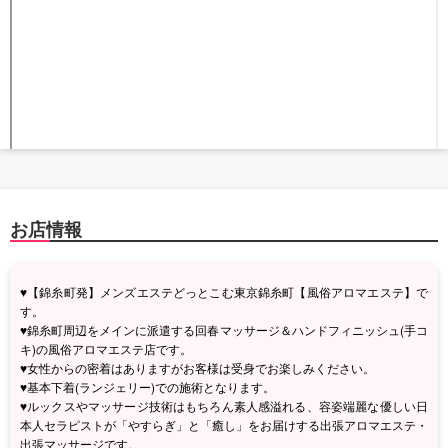
お店情報
♥【錦糸町発】メンズエステどっとこむ東京錦糸町【風俗アロマエステ】で
す。
♥錦糸町周辺をメインに派遣する回春マッサージ＆ハンドフィニッシュ(手コ
キ)の風俗アロマエステ店です。
♥女性からの密着はありますがお客様は受身でお楽しみください。
♥基本下着(ランジェリー)での施術となります。
♥ルックスやマッサージ技術はもちろん素人感溢れる、容姿端麗な優しい日
本人セラピストが「やすらぎ」と「癒し」をお届けする出張アロマエステ・
出張マッサージです。